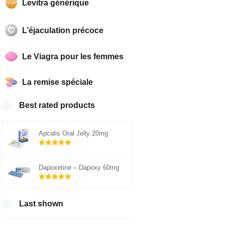
Levitra générique
L’éjaculation précoce
Le Viagra pour les femmes
La remise spéciale
Best rated products
Apcalis Oral Jelly 20mg
Note
5.00
sur 5
Dapoxetine – Dapoxy 60mg
Note
5.00
sur 5
Last shown