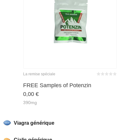
La remise spéciale
Bewertet
mit
von 5
FREE Samples of Potenzin
0
0,00
€
390mg
Viagra générique
Cialis générique