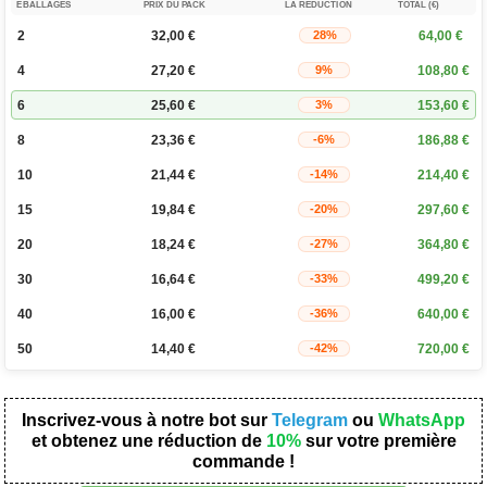
EBALLAGES
PRIX DU PACK
LA RÉDUCTION
TOTAL (€)
2
32,00
€
64,00
€
28%
4
27,20
€
108,80
€
9%
6
25,60
€
153,60
€
3%
8
23,36
€
186,88
€
-6%
10
21,44
€
214,40
€
-14%
15
19,84
€
297,60
€
-20%
20
18,24
€
364,80
€
-27%
30
16,64
€
499,20
€
-33%
40
16,00
€
640,00
€
-36%
50
14,40
€
720,00
€
-42%
Inscrivez-vous à notre bot sur
Telegram
ou
WhatsApp
et obtenez une réduction de
10%
sur votre première
commande !