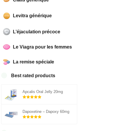
Levitra générique
L’éjaculation précoce
Le Viagra pour les femmes
La remise spéciale
Best rated products
Apcalis Oral Jelly 20mg
Note
sur 5
5.00
Dapoxetine – Dapoxy 60mg
Note
sur 5
5.00