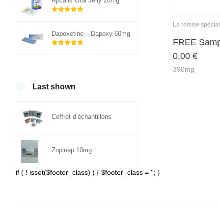
Apcalis Oral Jelly 20mg
Note
sur 5
La remise spécia
5.00
Dapoxetine – Dapoxy 60mg
FREE Sampl
Note
sur 5
0,00
€
5.00
390mg
Last shown
Coffret d’échantillons
Zopinap 10mg
if ( ! isset($footer_class) ) { $footer_class = ''; }