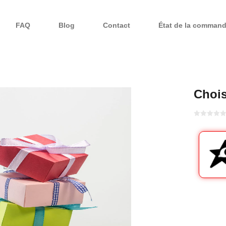
FAQ
Blog
Contact
État de la comman
Chois
Bewertet
mit
von 5
0