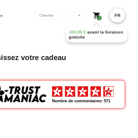
de
FR
0
100,00
€
avant la livraison
gratuite
issez votre cadeau
Nombre de commentaires: 571