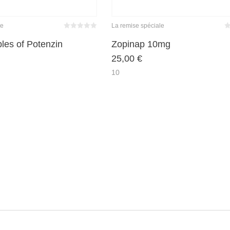
le
La remise spéciale
Bewertet
Be
mit
von 5
m
es of Potenzin
Zopinap 10mg
0
25,00
€
10