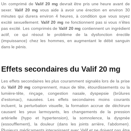
Un comprimé de
Valif 20 mg
devrait être pris une heure avant de
sexer.
Valif 20 mg
vous aide à avoir une érection en environ 30
minutes qui durera environ 4 heures, à condition que vous soyez
excité sexuellement.
Valif 20 mg
ne fonctionnent pas si vous n'êtes
pas excité. Les comprimés de
Valif 20 mg
contiennent un ingrédient
actif, ce qui résout le problème de la dysfonction érectile
(impuissance) chez les hommes, en augmentant le débit sanguin
dans le pénis.
Effets secondaires du Valif 20 mg
Les effets secondaires les plus couramment signalés lors de la prise
du
Valif 20 mg
comprennent, maux de tête, étourdissements ou la
lumière-tête, rinçage, congestion nasale, dyspepsie (brûlures
d'estomac), nausées. Les effets secondaires moins courants
incluent, la perturbation visuelle, la formation accrue de déchirure
causant les yeux larmoyants, les changements de la pression
artérielle (hypo et hypertension), la somnolence, la dyspnée
(essoufflement), la douleur (dans les joints arrière, l'abdomen).
Plusieurs médicaments interagissent avec Valif et ne doivent pas être