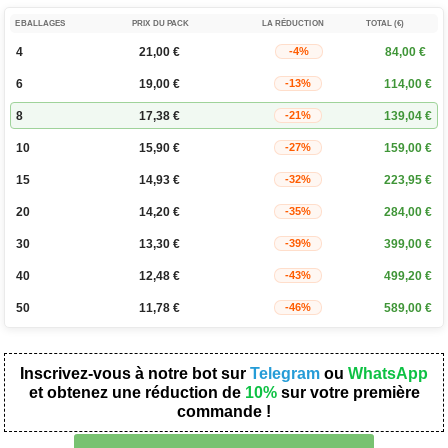
EBALLAGES
PRIX DU PACK
LA RÉDUCTION
TOTAL (€)
4
21,00
€
84,00
€
-4%
6
19,00
€
114,00
€
-13%
8
17,38
€
139,04
€
-21%
10
15,90
€
159,00
€
-27%
15
14,93
€
223,95
€
-32%
20
14,20
€
284,00
€
-35%
30
13,30
€
399,00
€
-39%
40
12,48
€
499,20
€
-43%
50
11,78
€
589,00
€
-46%
Inscrivez-vous à notre bot sur
Telegram
ou
WhatsApp
et obtenez une réduction de
10%
sur votre première
commande !