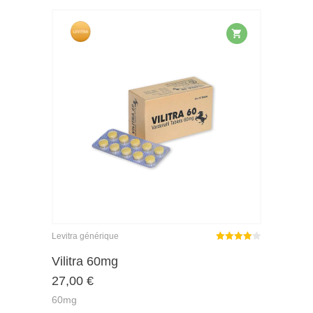
Levitra générique
Note
Vilitra 60mg
4.00
27,00
€
sur 5
60mg