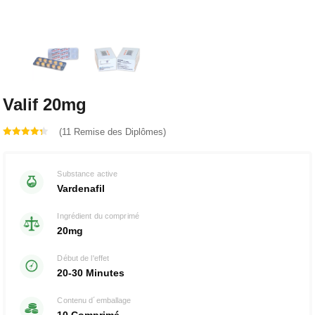
Valif 20mg
(11 Remise des Diplômes)
Note
sur
4.27
Substance active
5
Vardenafil
Ingrédient du comprimé
20mg
Début de l'effet
20-30 Minutes
Contenu d´emballage