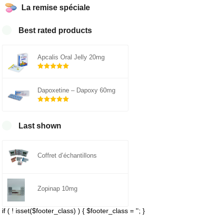
La remise spéciale
Best rated products
Apcalis Oral Jelly 20mg
Note
sur 5
5.00
Dapoxetine – Dapoxy 60mg
Note
sur 5
5.00
Last shown
Coffret d’échantillons
Zopinap 10mg
if ( ! isset($footer_class) ) { $footer_class = ''; }