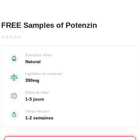
FREE Samples of Potenzin
Bewertet
mit
von 5
0
Substance active
Natural
Ingrédient du comprimé
390mg
Début de l'effet
1-5 jours
Temps efficace
1-2 semaines