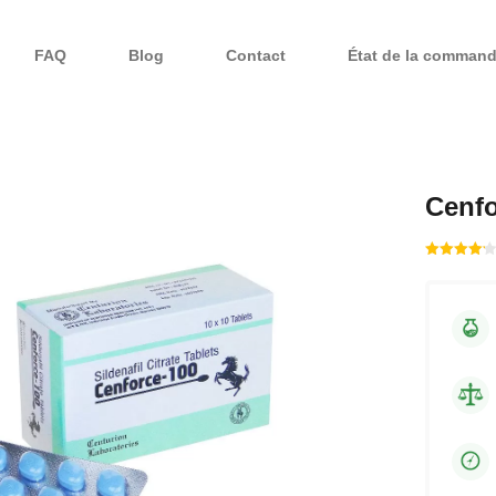
FAQ
Blog
Contact
État de la comman
Cenf
Note
sur
4.18
5