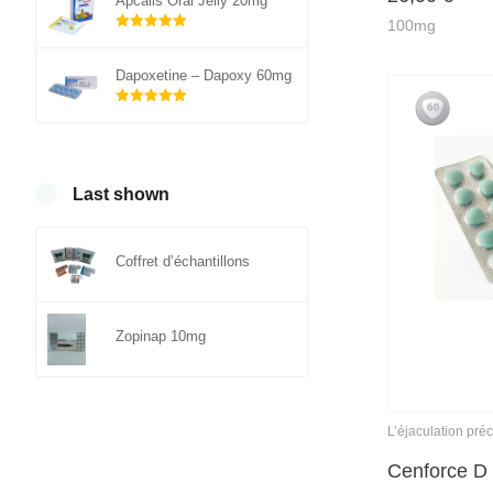
Apcalis Oral Jelly 20mg
100mg
Note
sur 5
5.00
Dapoxetine – Dapoxy 60mg
Note
sur 5
5.00
Last shown
Coffret d’échantillons
Zopinap 10mg
L’éjaculation pré
Cenforce D