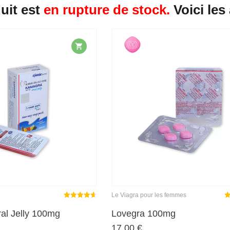
uit est
en rupture de stock.
Voici les
Le Viagra pour les femmes
Note
sur
N
al Jelly 100mg
Lovegra 100mg
4.59
17,00
€