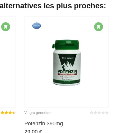
 alternatives les plus proches:
Viagra générique
ote
sur
Bewertet
mit
von 5
Potenzin 390mg
4.44
0
29,00
€