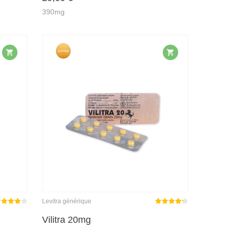
390mg
Levitra générique
ote
Note
sur
Vilitra 20mg
4.00
4.29