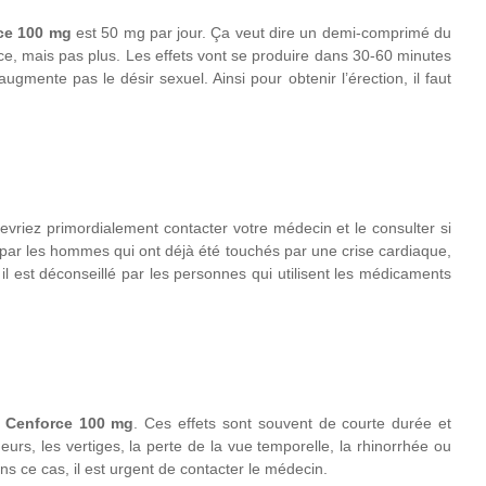
ce 100 mg
est 50 mg par jour. Ça veut dire un demi-comprimé du
rce, mais pas plus. Les effets vont se produire dans 30-60 minutes
mente pas le désir sexuel. Ainsi pour obtenir l’érection, il faut
vriez primordialement contacter votre médecin et le consulter si
sé par les hommes qui ont déjà été touchés par une crise cardiaque,
il est déconseillé par les personnes qui utilisent les médicaments
u
Cenforce 100 mg
. Ces effets sont souvent de courte durée et
rs, les vertiges, la perte de la vue temporelle, la rhinorrhée ou
ans ce cas, il est urgent de contacter le médecin.