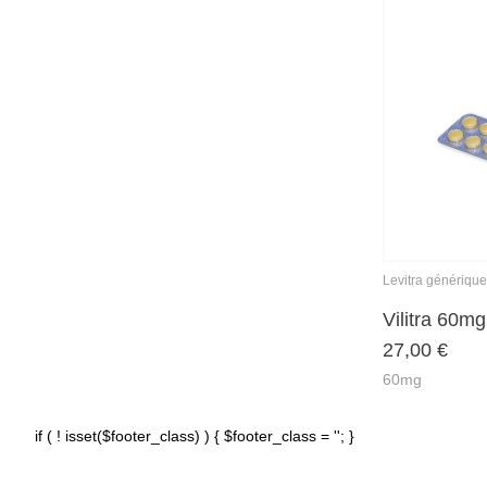
Levitra générique
Vilitra 60mg
27,00
€
60mg
if ( ! isset($footer_class) ) { $footer_class = ''; }