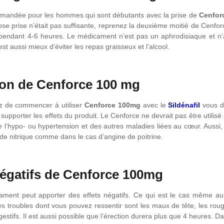
mandée pour les hommes qui sont débutants avec la prise de
Cenfor
dose prise n’était pas suffisante, reprenez la deuxième moitié de Cenfo
 pendant 4-6 heures. Le médicament n’est pas un aphrodisiaque et n’aug
 est aussi mieux d’éviter les repas graisseux et l’alcool.
tion de Cenforce 100 mg
z de commencer à utiliser
Cenforce 100mg
avec le
Sildénafil
vous de
 supporter les effets du produit. Le Cenforce ne devrait pas être utili
e l’hypo- ou hypertension et des autres maladies liées au cœur. Aussi, 
de nitrique comme dans le cas d’angine de poitrine.
négatifs de Cenforce 100mg
ment peut apporter des effets négatifs. Ce qui est le cas même a
 troubles dont vous pouvez ressentir sont les maux de tête, les rougeu
gestifs. Il est aussi possible que l’érection durera plus que 4 heures. D