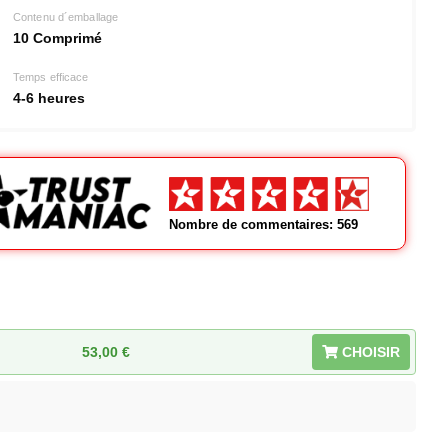
Contenu d´emballage
10 Comprimé
Temps efficace
4-6 heures
Nombre de commentaires: 569
53,00
€
CHOISIR