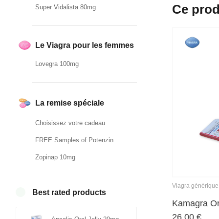
Ce prod
Super Vidalista 80mg
Le Viagra pour les femmes
Lovegra 100mg
La remise spéciale
Choisissez votre cadeau
FREE Samples of Potenzin
Zopinap 10mg
Viagra générique
Best rated products
Kamagra Or
26,00
€