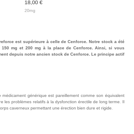
18,00
€
ur 5
5
20mg
eforce est supérieure à celle de Cenforce. Notre stock a été
150 mg et 200 mg à la place de Cenforce. Ainsi, si vous
nt depuis notre ancien stock de Cenforce. Le principe actif
 Ce médicament générique est pareillement comme son équivalent
e les problèmes relatifs à la dysfonction érectile de long terme. Il
corps caverneux permettant une érection bien dure et rigide.