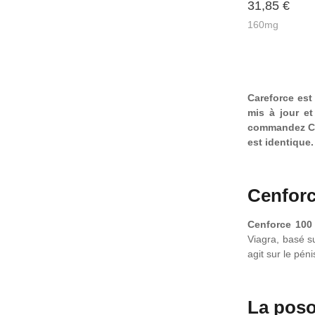
31,85
€
160mg
Careforce est
mis à jour e
commandez Cen
est identique.
Cenfor
Cenforce 100
Viagra, basé su
agit sur le pén
La poso