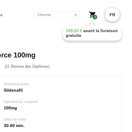
de
FR
0
100,00
€
avant la livraison
gratuite
orce 100mg
(11 Remise des Diplômes)
Substance active
Sildenafil
Ingrédient du comprimé
100mg
Début de l'effet
30-60 min.