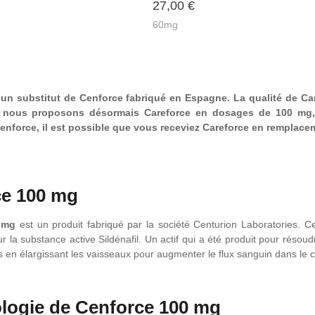
27,00
€
5
s
60mg
 un substitut de Cenforce fabriqué en Espagne. La qualité de Car
t nous proposons désormais Careforce en dosages de 100 mg, 
force, il est possible que vous receviez Careforce en remplaceme
ce 100 mg
 mg
est un produit fabriqué par la société Centurion Laboratories.
r la substance active Sildénafil. Un actif qui a été produit pour résoudr
is en élargissant les vaisseaux pour augmenter le flux sanguin dans le 
logie de Cenforce 100 mg