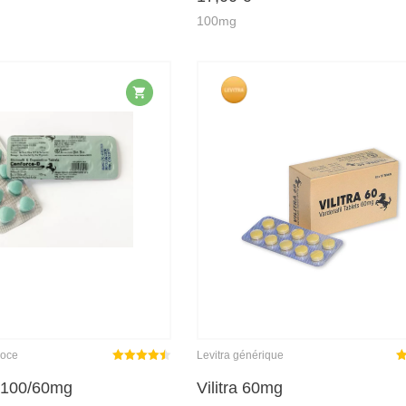
5
5
100mg
coce
Levitra générique
Note
sur
N
 100/60mg
Vilitra 60mg
4.45