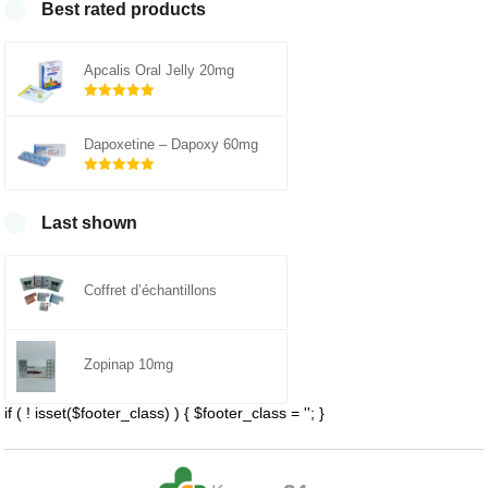
Best rated products
Apcalis Oral Jelly 20mg
Note
5.00
sur 5
Dapoxetine – Dapoxy 60mg
Note
5.00
sur 5
Last shown
Coffret d’échantillons
Zopinap 10mg
if ( ! isset($footer_class) ) { $footer_class = ''; }