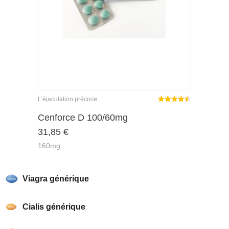
L’éjaculation précoce
Note
sur
Cenforce D 100/60mg
4.45
31,85
€
5
160mg
Viagra générique
Cialis générique