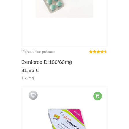
L’éjaculation précoce
Note
sur
Cenforce D 100/60mg
4.45
31,85
€
5
160mg