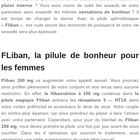
plaisir intense
? Vous avez marre de subir les assauts de votre
partenaire sans ressentir les mêmes
sensations de bonheur
? Il
est temps de changer la donne. Avec la pilule aphrodisiaque
«
Fliban
», vos nuits seront des moments de jouissance et votre vie
sexuelle sera plus épanouie.
FLiban, la pilule de bonheur pour
les femmes
Fliban 100 mg
va augmenter votre appétit sexuel. Vous pourriez
ainsi profiter pleinement de votre conjoint et vice versa sans aucune
restriction. En effet,
la flibansérine à 100 mg
contenue dans
la
pilule magique Fliban
activera les
récepteurs 5 — HT1A
dans
votre cortex préfrontal et accentuera le désir de sexe. Votre couple
en sortira plus épanoui, car vous prendrez du plaisir à faire l’amour
avec votre partenaire. Cependant, pour jouir du bienfait du
Fliban
100 mg
, vous devez prendre la pilule une fois par jour avant de vous
coucher. Dans les 4 semaines qui suivront le traitement, vous
ressentirez une nette augmentation de votre désir sexuel.