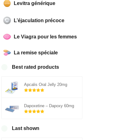
Levitra générique
L’éjaculation précoce
Le Viagra pour les femmes
La remise spéciale
Best rated products
Apcalis Oral Jelly 20mg
Note
sur 5
5.00
Dapoxetine – Dapoxy 60mg
Note
sur 5
5.00
Last shown