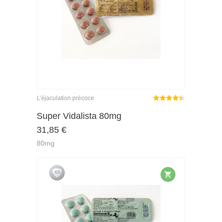
L’éjaculation précoce
Note
sur
Super Vidalista 80mg
4.40
31,85
€
5
80mg