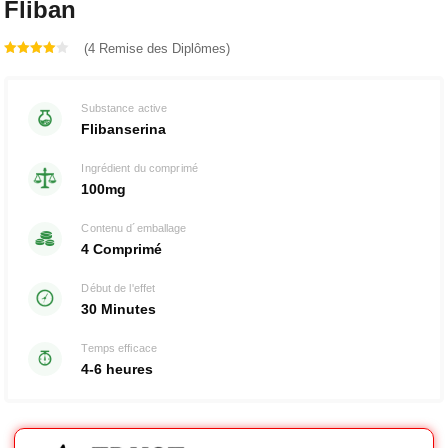
Fliban
(4 Remise des Diplômes)
Note
4.00
Substance active
sur 5
Flibanserina
Ingrédient du comprimé
100mg
Contenu d´emballage
4 Comprimé
Début de l'effet
30 Minutes
Temps efficace
4-6 heures