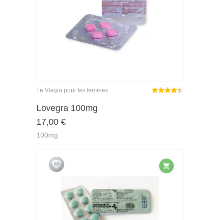
Le Viagra pour les femmes
Note
sur
Lovegra 100mg
4.44
17,00
€
5
100mg