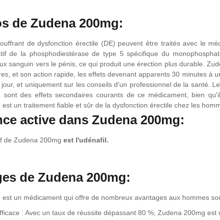
os de Zudena 200mg:
ffrant de dysfonction érectile (DE) peuvent être traités avec le méd
lectif de la phosphodiestérase de type 5 spécifique du monophosp
lux sanguin vers le pénis, ce qui produit une érection plus durable. Z
res, et son action rapide, les effets devenant apparents 30 minutes à
 jour, et uniquement sur les conseils d'un professionnel de la santé. L
n sont des effets secondaires courants de ce médicament, bien qu'i
st un traitement fiable et sûr de la dysfonction érectile chez les hom
ce active dans Zudena 200mg:
tif de Zudena 200mg
est l'udénafil.
ges de Zudena 200mg:
st un médicament qui offre de nombreux avantages aux hommes souffra
fficace : Avec un taux de réussite dépassant 80 %, Zudena 200mg est u