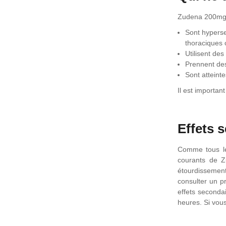
Zudena 200mg n
Sont hyperse
thoraciques 
Utilisent des
Prennent des
Sont atteint
Il est importan
Effets 
Comme tous le
courants de Z
étourdissement
consulter un p
effets seconda
heures. Si vou