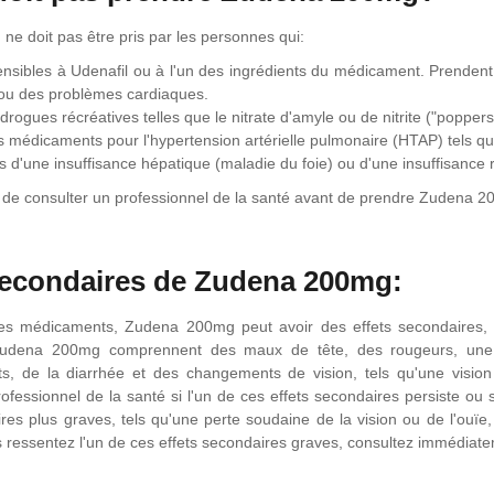
e doit pas être pris par les personnes qui:
nsibles à Udenafil ou à l'un des ingrédients du médicament. Prendent
ou des problèmes cardiaques.
 drogues récréatives telles que le nitrate d'amyle ou de nitrite ("poppers
 médicaments pour l'hypertension artérielle pulmonaire (HTAP) tels que
es d'une insuffisance hépatique (maladie du foie) ou d'une insuffisance 
t de consulter un professionnel de la santé avant de prendre Zudena 20
secondaires de Zudena 200mg:
s médicaments, Zudena 200mg peut avoir des effets secondaires, m
udena 200mg comprennent des maux de tête, des rougeurs, une c
s, de la diarrhée et des changements de vision, tels qu'une vision 
rofessionnel de la santé si l'un de ces effets secondaires persiste 
ires plus graves, tels qu'une perte soudaine de la vision ou de l'ouï
s ressentez l'un de ces effets secondaires graves, consultez immédiate