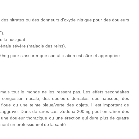
 des nitrates ou des donneurs d'oxyde nitrique pour des douleurs
").
 le riociguat.
rénale sévère (maladie des reins).
0mg pour s'assurer que son utilisation est sûre et appropriée.
ais tout le monde ne les ressent pas. Les effets secondaires
ongestion nasale, des douleurs dorsales, des nausées, des
floue ou une teinte bleue/verte des objets. Il est important de
ou s'aggrave. Dans de rares cas, Zudena 200mg peut entraîner des
e, une douleur thoracique ou une érection qui dure plus de quatre
ment un professionnel de la santé.