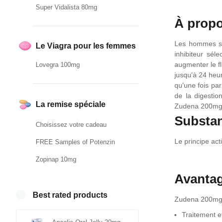
Super Vidalista 80mg
À prop
Les hommes sou
Le Viagra pour les femmes
inhibiteur sé
augmenter le f
Lovegra 100mg
jusqu'à 24 heu
qu'une fois par
de la digestio
La remise spéciale
Zudena 200mg e
Substan
Choisissez votre cadeau
Le principe ac
FREE Samples of Potenzin
Zopinap 10mg
Avanta
Best rated products
Zudena 200mg e
Traitement e