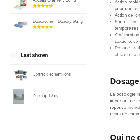
Apcalis Oral Jelly 20mg
Action rapid
pour une act
Note
sur 5
Action de lo
5.00
Sûr et bien
Dapoxetine – Dapoxy 60mg
temporaires.
Note
sur 5
Amélioration
5.00
sexuelle, ce 
Dosage prati
efficace pou
Last shown
Coffret d’échantillons
Dosage
La posologie r
Zopinap 10mg
important de pr
réponse indivi
avant de comme
Qui ne 