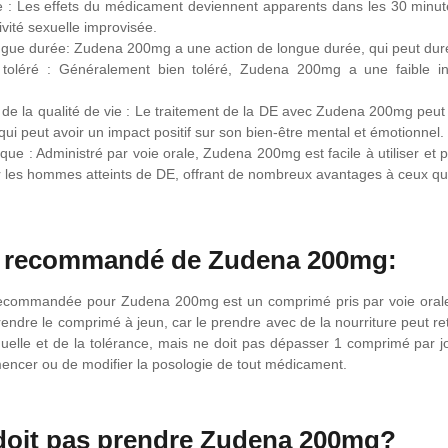
e : Les effets du médicament deviennent apparents dans les 30 minute
ivité sexuelle improvisée.
ngue durée: Zudena 200mg a une action de longue durée, qui peut durer
 toléré : Généralement bien toléré, Zudena 200mg a une faible inc
 de la qualité de vie : Le traitement de la DE avec Zudena 200mg peut 
qui peut avoir un impact positif sur son bien-être mental et émotionnel.
que : Administré par voie orale, Zudena 200mg est facile à utiliser et
r les hommes atteints de DE, offrant de nombreux avantages à ceux qui
 recommandé de Zudena 200mg:
ecommandée pour Zudena 200mg est un comprimé pris par voie orale ave
endre le comprimé à jeun, car le prendre avec de la nourriture peut ret
duelle et de la tolérance, mais ne doit pas dépasser 1 comprimé par j
ncer ou de modifier la posologie de tout médicament.
doit pas prendre Zudena 200mg?