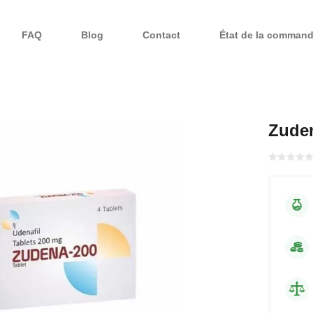
FAQ
Blog
Contact
État de la comman
Zude
Bewertet
mit
von 5
0