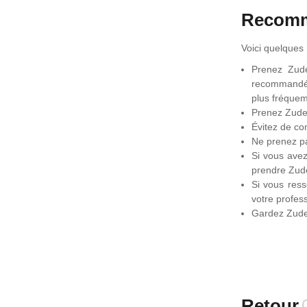
Recomm
Voici quelque
Prenez Zude
recommandée
plus fréquem
Prenez Zude
Évitez de co
Ne prenez pa
Si vous avez
prendre Zu
Si vous res
votre profess
Gardez Zuden
Retour