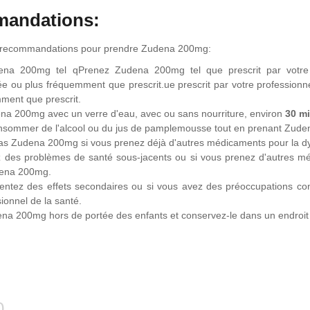
andations:
s recommandations pour prendre Zudena 200mg:
na 200mg tel qPrenez Zudena 200mg tel que prescrit par votre 
 ou plus fréquemment que prescrit.ue prescrit par votre profession
ment que prescrit.
na 200mg avec un verre d'eau, avec ou sans nourriture, environ
30 m
nsommer de l'alcool ou du jus de pamplemousse tout en prenant Zudena
s Zudena 200mg si vous prenez déjà d'autres médicaments pour la dys
 des problèmes de santé sous-jacents ou si vous prenez d'autres mé
dena 200mg.
sentez des effets secondaires ou si vous avez des préoccupations c
ionnel de la santé.
a 200mg hors de portée des enfants et conservez-le dans un endroit f
0