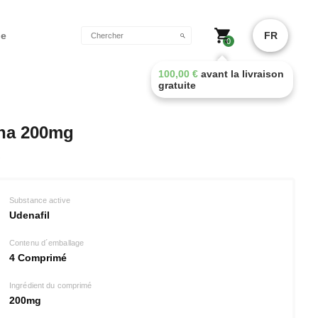
de
FR
0
100,00
€
avant la livraison
gratuite
na 200mg
Substance active
Udenafil
Contenu d´emballage
4 Comprimé
Ingrédient du comprimé
200mg