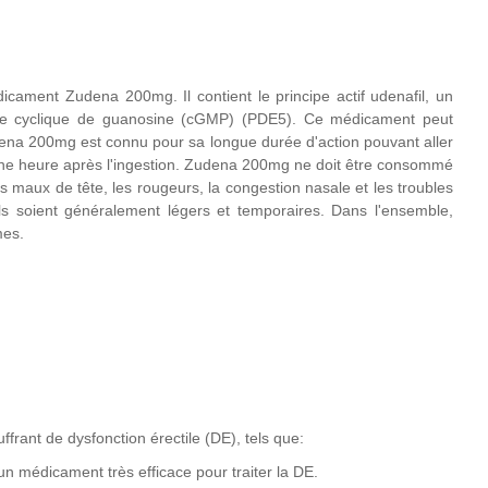
icament Zudena 200mg. Il contient le principe actif udenafil, un
hate cyclique de guanosine (cGMP) (PDE5). Ce médicament peut
udena 200mg est connu pour sa longue durée d'action pouvant aller
 une heure après l'ingestion. Zudena 200mg ne doit être consommé
es maux de tête, les rougeurs, la congestion nasale et les troubles
ls soient généralement légers et temporaires. Dans l'ensemble,
mes.
nt de dysfonction érectile (DE), tels que:
n médicament très efficace pour traiter la DE.