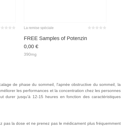
La remise spéciale
wertet
Bewertet
it
von 5
mit
von 5
FREE Samples of Potenzin
0
0
0,00
€
390mg
décalage de phase du sommeil, l'apnée obstructive du sommeil, la
 améliorer les performances et la concentration chez les personnes
ut durer jusqu'à 12-15 heures en fonction des caractéristiques
ez pas la dose et ne prenez pas le médicament plus fréquemment