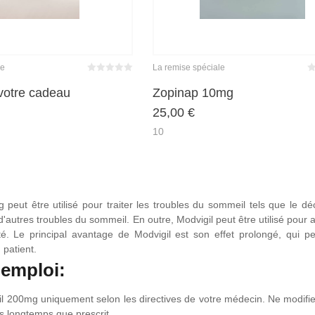
le
La remise spéciale
Bewertet
Be
mit
von 5
m
votre cadeau
Zopinap 10mg
0
25,00
€
10
 peut être utilisé pour traiter les troubles du sommeil tels que le 
d'autres troubles du sommeil. En outre, Modvigil peut être utilisé pour
. Le principal avantage de Modvigil est son effet prolongé, qui pe
 patient.
emploi:
l 200mg uniquement selon les directives de votre médecin. Ne modifi
s longtemps que prescrit.