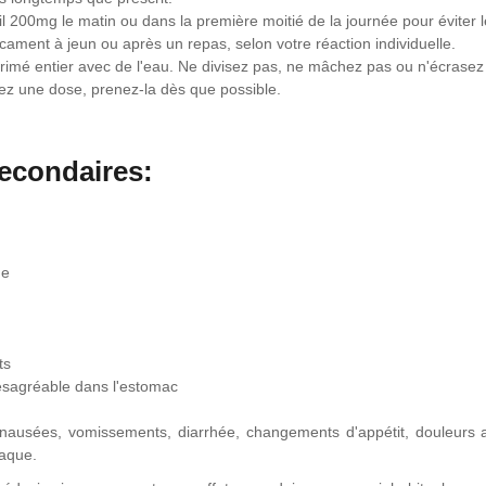
l 200mg le matin ou dans la première moitié de la journée pour éviter 
ament à jeun ou après un repas, selon votre réaction individuelle.
rimé entier avec de l'eau. Ne divisez pas, ne mâchez pas ou n'écrasez
z une dose, prenez-la dès que possible.
secondaires:
he
ts
ésagréable dans l'estomac
ausées, vomissements, diarrhée, changements d'appétit, douleurs ab
iaque.