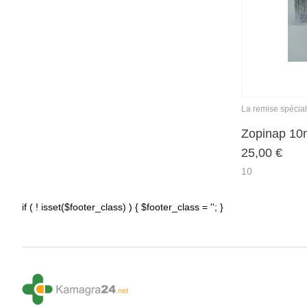
La remise spécia
Zopinap 10
25,00
€
10
if ( ! isset($footer_class) ) { $footer_class = ''; }