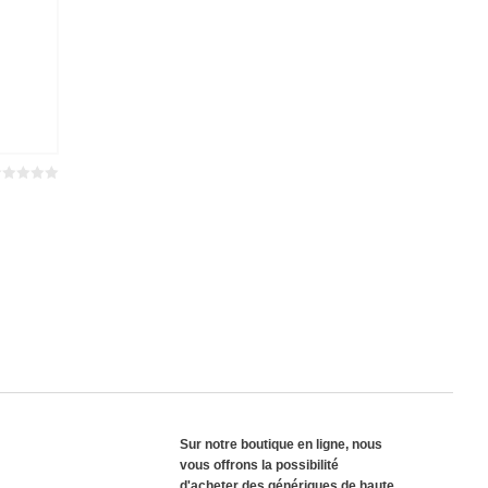
wertet
it
von 5
0
Sur notre boutique en ligne, nous
vous offrons la possibilité
d'acheter des génériques de haute