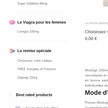
Super Vidalista 80mg
Le Viagra pour les femmes
La remise spécia
Choisissez 
Lovegra 100mg
0,00
€
La remise spéciale
Choisissez votre cadeau
FREE Samples of Potenzin
Modvigil 200mg
narcolepsie et 
Zopinap 10mg
en bonne santé
individuelles du
Mode d'
Best rated products
Prenez Modvigi
ou pendant plu