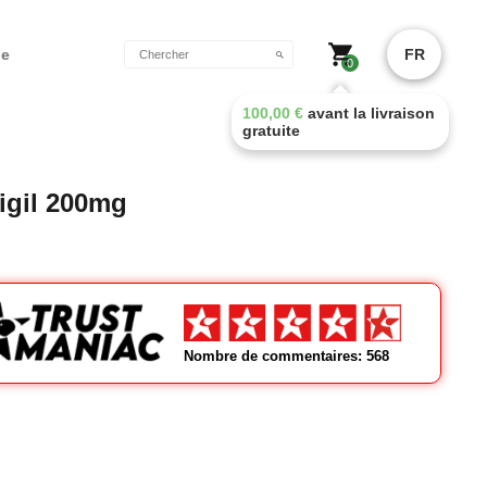
de
FR
0
100,00
€
avant la livraison
gratuite
igil 200mg
Nombre de commentaires: 568