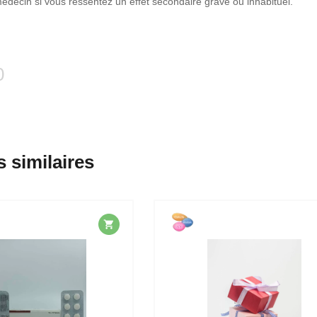
édecin si vous ressentez un effet secondaire grave ou inhabituel.
0
s similaires