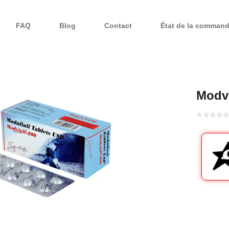
FAQ
Blog
Contact
État de la comman
Modv
Bewertet
mit
von 5
0