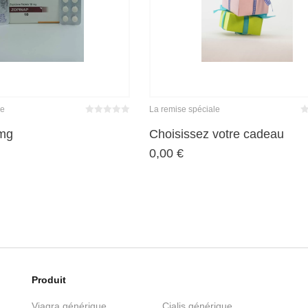
le
La remise spéciale
Bewertet
Be
mit
von 5
m
mg
Choisissez votre cadeau
0
0,00
€
Produit
Viagra générique
Cialis générique