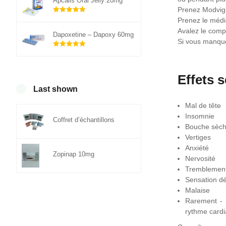
Apcalis Oral Jelly 20mg
Prenez Modvigi
Note
sur 5
Prenez le médic
5.00
Avalez le comp
Dapoxetine – Dapoxy 60mg
Si vous manque
Note
sur 5
5.00
Effets 
Last shown
Mal de tête
Insomnie
Coffret d’échantillons
Bouche sèc
Vertiges
Anxiété
Zopinap 10mg
Nervosité
Tremblemen
Sensation d
Malaise
Rarement - n
rythme card