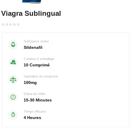
Viagra Sublingual
Bewertet
mit
von 5
0
Substance active
Sildenafil
Contenu d´emballage
10 Comprimé
Ingrédient du comprimé
100mg
Début de l'effet
15-30 Minutes
Temps efficace
4 Heures