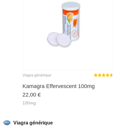
Viagra générique
Note
sur
Kamagra Effervescent 100mg
4.62
22,00
€
5
100mg
Viagra générique