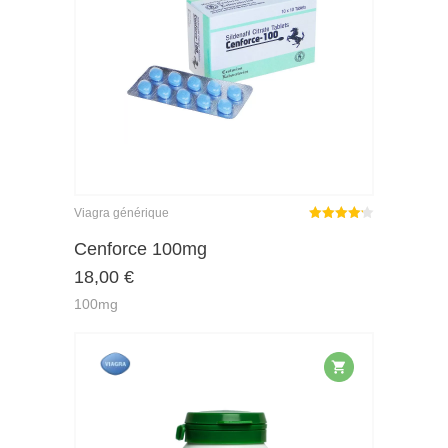
Viagra générique
Note
sur
Cenforce 100mg
4.18
18,00
€
5
100mg