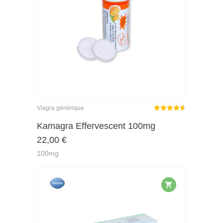
Viagra générique
Note
sur
Kamagra Effervescent 100mg
4.62
22,00
€
5
100mg