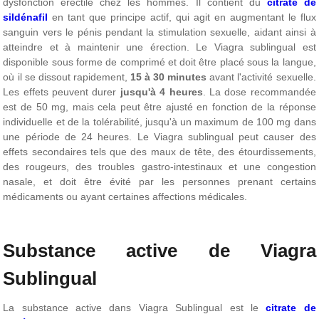
dysfonction érectile chez les hommes. Il contient du
citrate de
sildénafil
en tant que principe actif, qui agit en augmentant le flux
sanguin vers le pénis pendant la stimulation sexuelle, aidant ainsi à
atteindre et à maintenir une érection. Le Viagra sublingual est
disponible sous forme de comprimé et doit être placé sous la langue,
où il se dissout rapidement,
15 à 30 minutes
avant l'activité sexuelle.
Les effets peuvent durer
jusqu'à 4 heures
. La dose recommandée
est de 50 mg, mais cela peut être ajusté en fonction de la réponse
individuelle et de la tolérabilité, jusqu'à un maximum de 100 mg dans
une période de 24 heures. Le Viagra sublingual peut causer des
effets secondaires tels que des maux de tête, des étourdissements,
des rougeurs, des troubles gastro-intestinaux et une congestion
nasale, et doit être évité par les personnes prenant certains
médicaments ou ayant certaines affections médicales.
Substance active de Viagra
Sublingual
La substance active dans Viagra Sublingual est le
citrate de