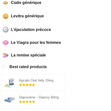
Cialis générique
Levitra générique
L’éjaculation précoce
Le Viagra pour les femmes
La remise spéciale
Best rated products
Apcalis Oral Jelly 20mg
Note
sur 5
5.00
Dapoxetine – Dapoxy 60mg
Note
sur 5