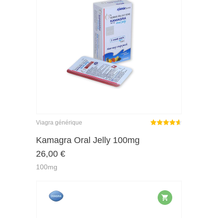
Viagra générique
Note
sur
Kamagra Oral Jelly 100mg
4.59
26,00
€
5
100mg