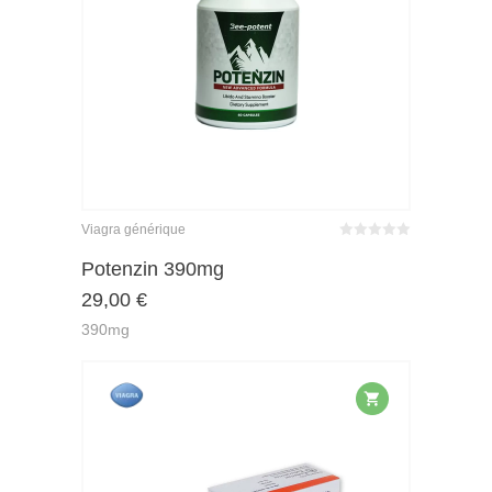
Viagra générique
Bewertet
mit
von 5
Potenzin 390mg
0
29,00
€
390mg