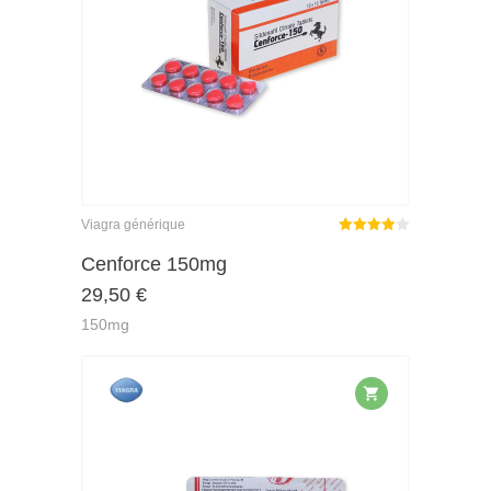
Viagra générique
Note
Cenforce 150mg
3.89
29,50
€
sur 5
150mg