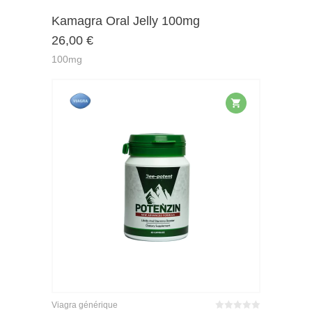
Note
sur
Kamagra Oral Jelly 100mg
4.59
26,00
€
5
100mg
Viagra générique