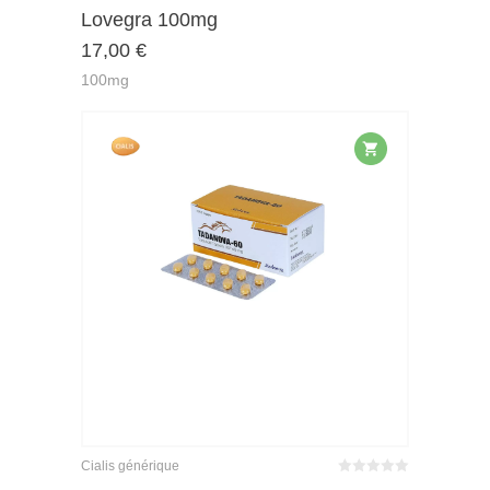
Lovegra 100mg
4.44
17,00
€
5
100mg
Cialis générique
Bewertet