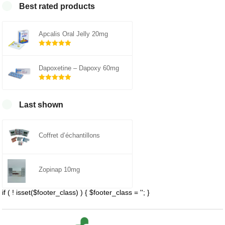
Best rated products
Apcalis Oral Jelly 20mg
Note
sur 5
5.00
Dapoxetine – Dapoxy 60mg
Note
sur 5
5.00
Last shown
Coffret d’échantillons
Zopinap 10mg
if ( ! isset($footer_class) ) { $footer_class = ''; }