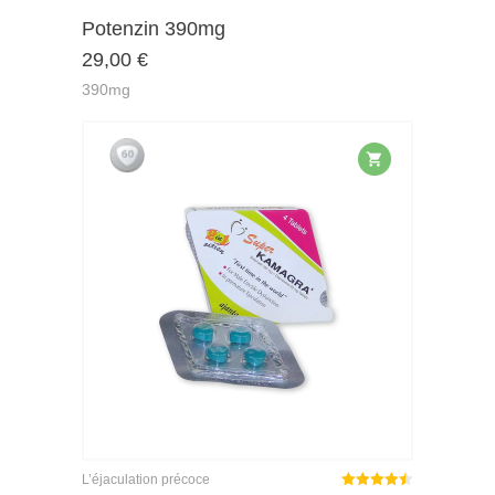
Bewertet
mit
von 5
Potenzin 390mg
0
29,00
€
390mg
L’éjaculation précoce