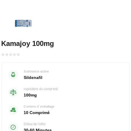
Kamajoy 100mg
Bewertet
mit
von 5
0
Substance active
Sildenafil
Ingrédient du comprimé
100mg
Contenu d´emballage
10 Comprimé
Début de l'effet
30-60 Minutes