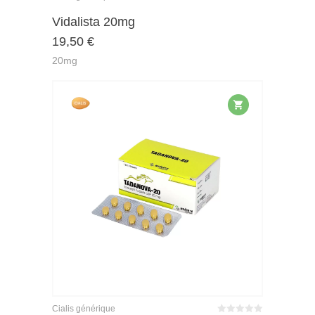
Note
sur
Vidalista 20mg
4.43
19,50
€
5
20mg
Cialis générique