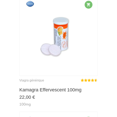
Viagra générique
Note
sur
Kamagra Effervescent 100mg
4.62
22,00
€
5
100mg