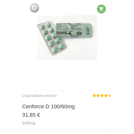
L’éjaculation précoce
Note
sur
Cenforce D 100/60mg
4.45
31,85
€
5
160mg