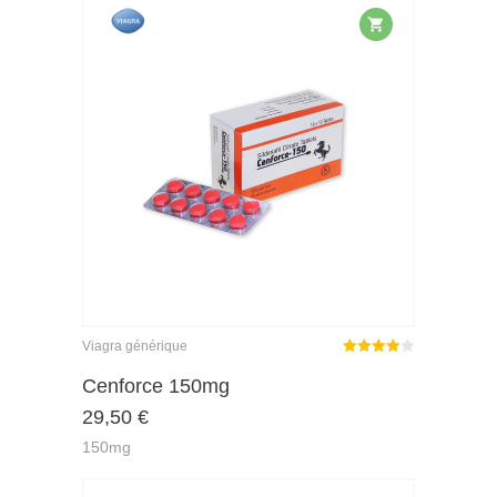
Viagra générique
Note
Cenforce 150mg
3.89
29,50
€
sur 5
150mg