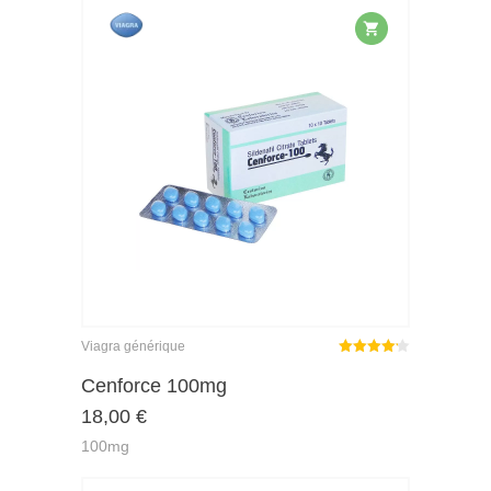
Viagra générique
Note
sur
Cenforce 100mg
4.18
18,00
€
5
100mg