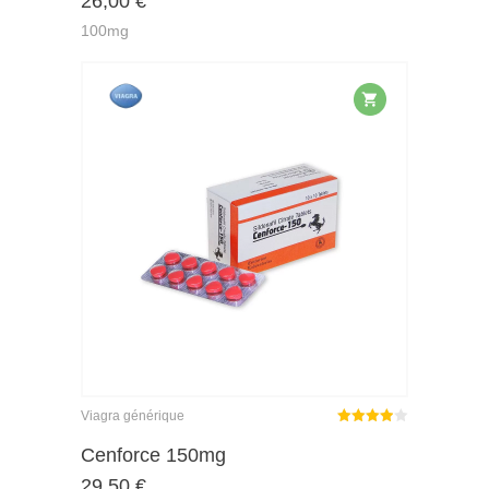
26,00
€
5
100mg
Viagra générique
Note
Cenforce 150mg
3.89
29,50
€