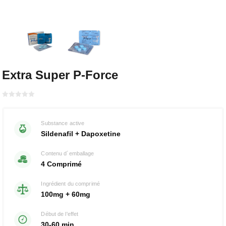
Extra Super P-Force
Bewertet
mit
von 5
0
Substance active
Sildenafil + Dapoxetine
Contenu d´emballage
4 Comprimé
Ingrédient du comprimé
100mg + 60mg
Début de l'effet
30-60 min.