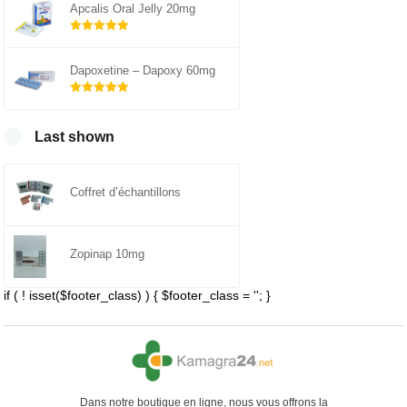
Apcalis Oral Jelly 20mg
Note
sur 5
5.00
Dapoxetine – Dapoxy 60mg
Note
sur 5
5.00
Last shown
Coffret d’échantillons
Zopinap 10mg
if ( ! isset($footer_class) ) { $footer_class = ''; }
Dans notre boutique en ligne, nous vous offrons la