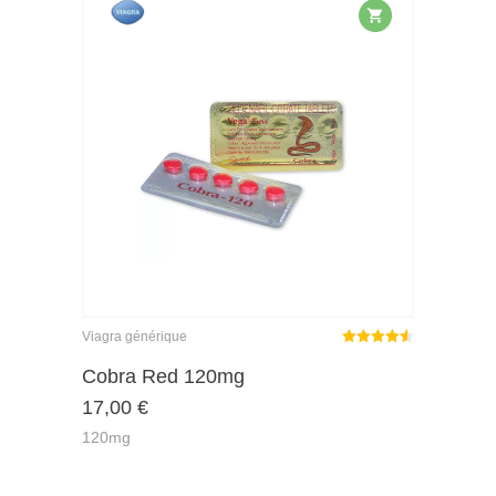
Viagra générique
Note
sur
Cobra Red 120mg
4.55
17,00
€
5
120mg