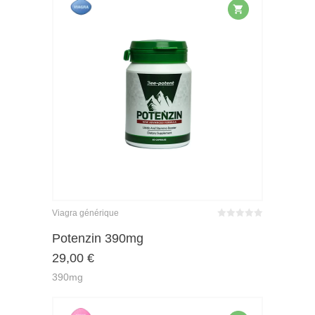
Viagra générique
Bewertet
mit
von 5
Potenzin 390mg
0
29,00
€
390mg