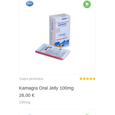
Viagra générique
Note
sur
Kamagra Oral Jelly 100mg
4.59
26,00
€
5
100mg