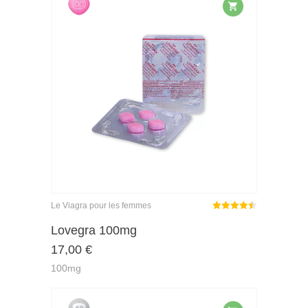
Le Viagra pour les femmes
Note
sur
Lovegra 100mg
4.44
17,00
€
5
100mg