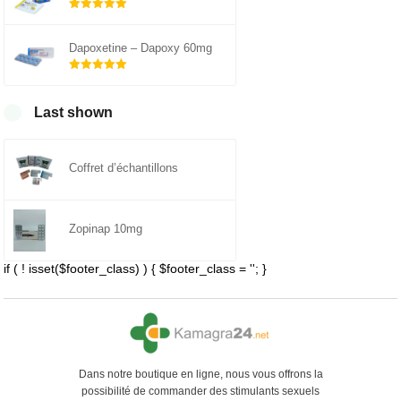
Note
sur 5
5.00
Dapoxetine – Dapoxy 60mg
Note
sur 5
5.00
Last shown
Coffret d’échantillons
Zopinap 10mg
if ( ! isset($footer_class) ) { $footer_class = ''; }
Dans notre boutique en ligne, nous vous offrons la
possibilité de commander des stimulants sexuels