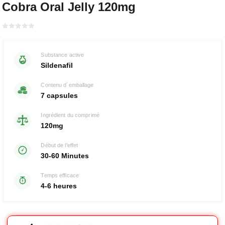
Cobra Oral Jelly 120mg
Bewertet
mit
von 5
0
Substance active
Sildenafil
Contenu d´emballage
7 capsules
Ingrédient du comprimé
120mg
Début de l'effet
30-60 Minutes
Temps efficace
4-6 heures