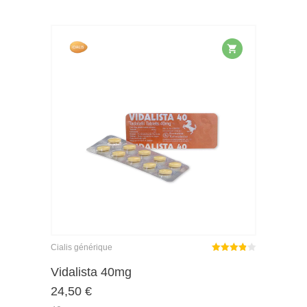
Cialis générique
Note
Vidalista 40mg
3.86
24,50
€
sur 5