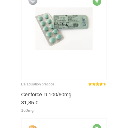
L’éjaculation précoce
Note
sur
Cenforce D 100/60mg
4.45
31,85
€
5
160mg