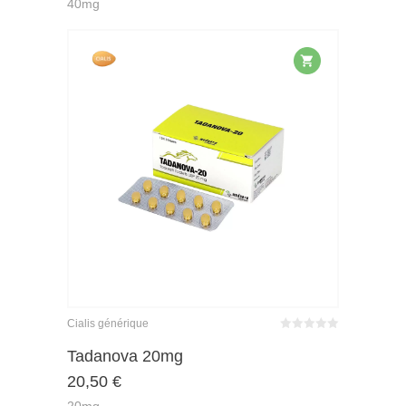
40mg
Cialis générique
Bewertet
mit
von 5
Tadanova 20mg
0
20,50
€
20mg