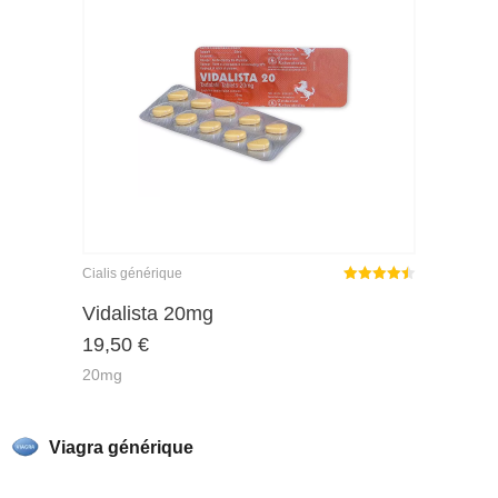
Cialis générique
Note
sur
Vidalista 20mg
4.43
19,50
€
5
20mg
Viagra générique