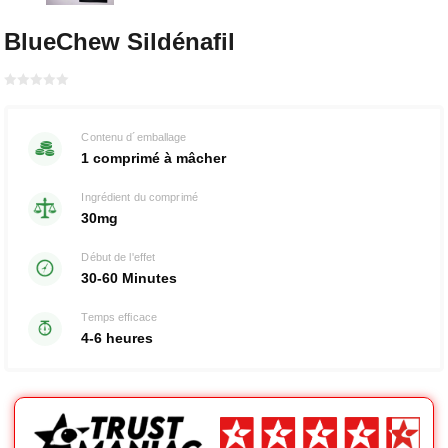
BlueChew Sildénafil
Bewertet
mit
von 5
0
Contenu d´emballage
1 comprimé à mâcher
Ingrédient du comprimé
30mg
Début de l'effet
30-60 Minutes
Temps efficace
4-6 heures