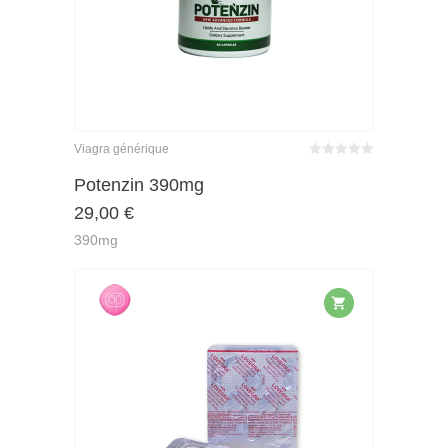
Viagra générique
Bewertet
mit
von 5
Potenzin 390mg
0
29,00
€
390mg