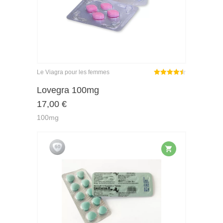
Le Viagra pour les femmes
Note
sur
Lovegra 100mg
4.44
17,00
€
5
100mg