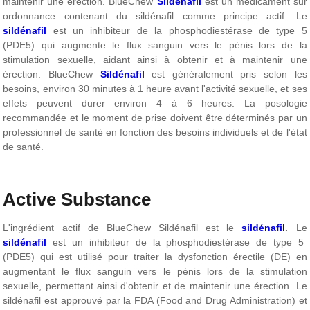
maintenir une érection. BlueChew
Sildénafil
est un médicament sur
ordonnance contenant du sildénafil comme principe actif. Le
sildénafil
est un inhibiteur de la phosphodiestérase de type 5
(PDE5) qui augmente le flux sanguin vers le pénis lors de la
stimulation sexuelle, aidant ainsi à obtenir et à maintenir une
érection. BlueChew
Sildénafil
est généralement pris selon les
besoins, environ 30 minutes à 1 heure avant l'activité sexuelle, et ses
effets peuvent durer environ 4 à 6 heures. La posologie
recommandée et le moment de prise doivent être déterminés par un
professionnel de santé en fonction des besoins individuels et de l'état
de santé.
Active Substance
L'ingrédient actif de BlueChew Sildénafil est le
sildénafil
.
Le
sildénafil
est un inhibiteur de la phosphodiestérase de type 5
(PDE5) qui est utilisé pour traiter la dysfonction érectile (DE) en
augmentant le flux sanguin vers le pénis lors de la stimulation
sexuelle, permettant ainsi d'obtenir et de maintenir une érection. Le
sildénafil est approuvé par la FDA (Food and Drug Administration) et