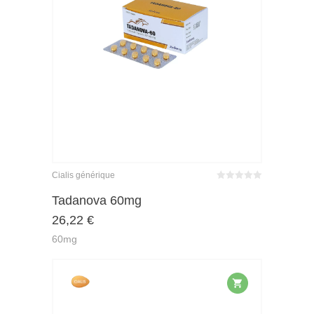
Cialis générique
Bewertet
mit
von 5
Tadanova 60mg
0
26,22
€
60mg