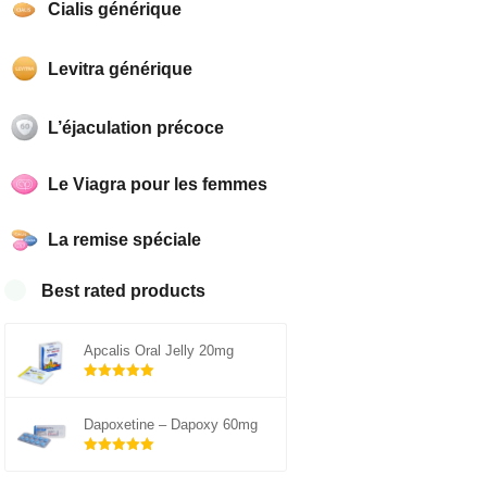
Cialis générique
Levitra générique
L’éjaculation précoce
Le Viagra pour les femmes
La remise spéciale
Best rated products
Apcalis Oral Jelly 20mg
Note
sur 5
5.00
Dapoxetine – Dapoxy 60mg
Note
sur 5
5.00