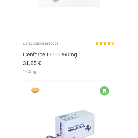
L’éjaculation précoce
Note
sur
Cenforce D 100/60mg
4.45
31,85
€
5
160mg