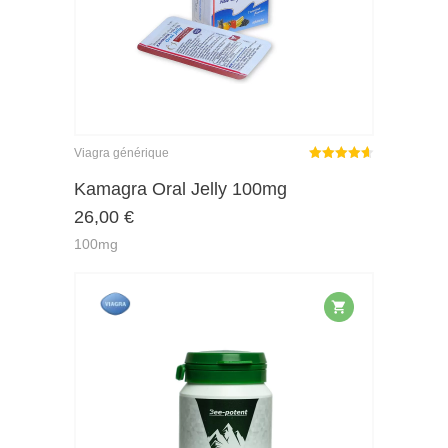
Viagra générique
Note
sur
Kamagra Oral Jelly 100mg
4.59
26,00
€
5
100mg