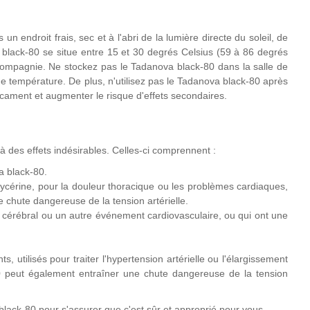
n endroit frais, sec et à l'abri de la lumière directe du soleil, de
a black-80 se situe entre 15 et 30 degrés Celsius (59 à 86 degrés
ompagnie. Ne stockez pas le Tadanova black-80 dans la salle de
de température. De plus, n'utilisez pas le Tadanova black-80 après
dicament et augmenter le risque d'effets secondaires.
 des effets indésirables. Celles-ci comprennent :
a black-80.
ycérine, pour la douleur thoracique ou les problèmes cardiaques,
chute dangereuse de la tension artérielle.
 cérébral ou un autre événement cardiovasculaire, ou qui ont une
tilisés pour traiter l'hypertension artérielle ou l'élargissement
 peut également entraîner une chute dangereuse de la tension
black-80 pour s'assurer que c'est sûr et approprié pour vous.