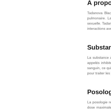
À propo
Tadanova Black
pulmonaire. La
sexuelle. Tadan
interactions a
Substan
La substance 
appelés inhibi
sanguin, ce qui
pour traiter le
Posolo
La posologie r
dose maximale 