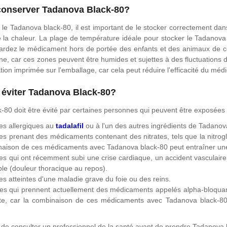
onserver Tadanova Black-80?
le Tadanova black-80, il est important de le stocker correctement dans u
de la chaleur. La plage de température idéale pour stocker le Tadanov
ardez le médicament hors de portée des enfants et des animaux de c
ine, car ces zones peuvent être humides et sujettes à des fluctuations 
ation imprimée sur l'emballage, car cela peut réduire l'efficacité du mé
t éviter Tadanova Black-80?
80 doit être évité par certaines personnes qui peuvent être exposées à
es allergiques au
tadalafil
ou à l'un des autres ingrédients de Tadanov
s prenant des médicaments contenant des nitrates, tels que la nitrogl
naison de ces médicaments avec Tadanova black-80 peut entraîner une 
s qui ont récemment subi une crise cardiaque, un accident vasculaire
ble (douleur thoracique au repos).
s atteintes d'une maladie grave du foie ou des reins.
s qui prennent actuellement des médicaments appelés alpha-bloquants, u
ate, car la combinaison de ces médicaments avec Tadanova black-80
t de consulter un professionnel de la santé avant de prendre Tadanova 