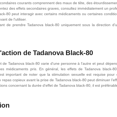
econdaires courants comprennent des maux de tête, des étourdissemen
entez des effets secondaires graves, consultez immédiatement un profe
ck-80 peut interagir avec certains médicaments ou certaines condition
ant de l'utiliser.
tant de prendre Tadanova black-80 uniquement sous la direction d'u
'action de Tadanova Black-80
et de Tadanova black-80 varie d'une personne à l'autre et peut dépendr
tres médicaments pris. En général, les effets de Tadanova black-8
est important de noter que la stimulation sexuelle est requise pour
n repas copieux avant la prise de Tadanova black-80 peut diminuer l'ef
ons concernant la durée d'effet de Tadanova black-80, il est préférabl
ion