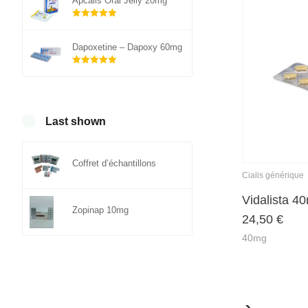
Apcalis Oral Jelly 20mg
Note
sur 5
5.00
Dapoxetine – Dapoxy 60mg
Note
sur 5
5.00
Last shown
Coffret d’échantillons
Cialis générique
Vidalista 4
Zopinap 10mg
24,50
€
40mg