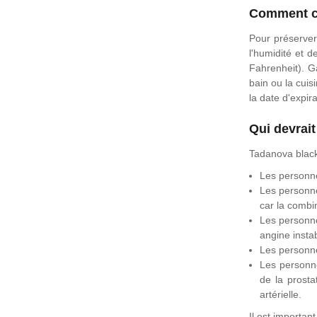
Comment c
Pour préserver 
l'humidité et 
Fahrenheit). G
bain ou la cuis
la date d'expir
Qui devrai
Tadanova black-
Les personn
Les personne
car la combi
Les personne
angine insta
Les personne
Les personne
de la prost
artérielle.
Il est importan