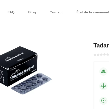
FAQ
Blog
Contact
État de la comman
Tadan
Bewertet
mit
von 5
0