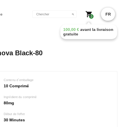
de
FR
0
100,00
€
avant la livraison
gratuite
ova Black-80
Contenu d´emballage
10 Comprimé
Ingrédient du comprimé
80mg
Début de l'effet
30 Minutes