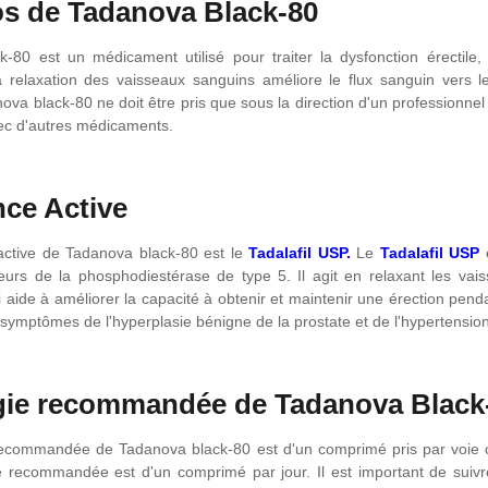
s de Tadanova Black-80
-80 est un médicament utilisé pour traiter la dysfonction érectile, l
 relaxation des vaisseaux sanguins améliore le flux sanguin vers le
ova black-80 ne doit être pris que sous la direction d'un professionnel
vec d'autres médicaments.
ce Active
active de Tadanova black-80 est le
Tadalafil USP.
Le
Tadalafil USP
teurs de la phosphodiestérase de type 5. Il agit en relaxant les va
 aide à améliorer la capacité à obtenir et maintenir une érection pend
s symptômes de l'hyperplasie bénigne de la prostate et de l'hypertension
gie recommandée de Tadanova Black
ecommandée de Tadanova black-80 est d'un comprimé pris par voie o
recommandée est d'un comprimé par jour. Il est important de suivre 