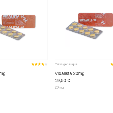
Cialis générique
Note
N
0mg
Vidalista 20mg
3.86
19,50
€
sur 5
5
20mg