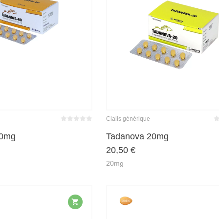
Cialis générique
Bewertet
Be
mit
von 5
m
60mg
Tadanova 20mg
0
20,50
€
20mg