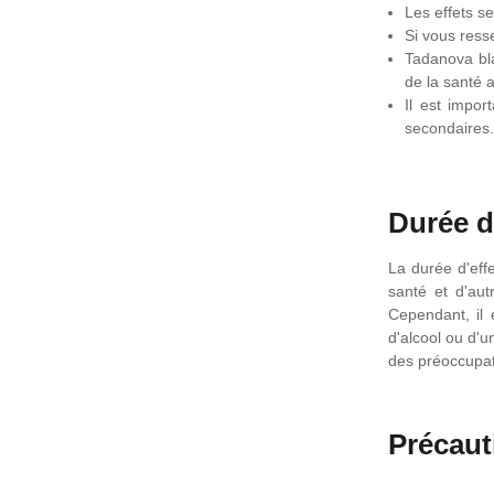
Les effets s
Si vous ress
Tadanova bla
de la santé av
Il est impor
secondaires.
Durée d
La durée d'eff
santé et d'au
Cependant, il 
d'alcool ou d'u
des préoccupati
Précaut