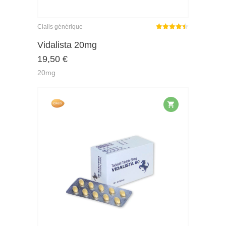
Cialis générique
Note
sur
Vidalista 20mg
4.43
19,50
€
5
20mg