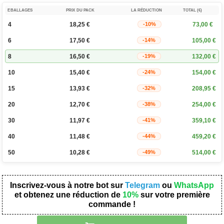
EBALLAGES
PRIX DU PACK
LA RÉDUCTION
TOTAL (€)
4
18,25
€
73,00
€
-10%
6
17,50
€
105,00
€
-14%
8
16,50
€
132,00
€
-19%
10
15,40
€
154,00
€
-24%
15
13,93
€
208,95
€
-32%
20
12,70
€
254,00
€
-38%
30
11,97
€
359,10
€
-41%
40
11,48
€
459,20
€
-44%
50
10,28
€
514,00
€
-49%
Inscrivez-vous à notre bot sur
Telegram
ou
WhatsApp
et obtenez une réduction de
10%
sur votre première
commande !