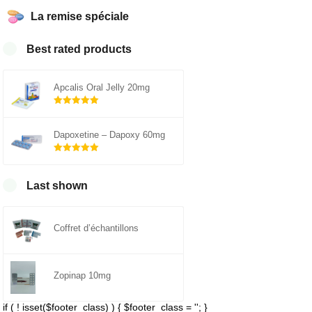
La remise spéciale
Best rated products
Apcalis Oral Jelly 20mg
Note
sur 5
5.00
Dapoxetine – Dapoxy 60mg
Note
sur 5
5.00
Last shown
Coffret d’échantillons
Zopinap 10mg
if ( ! isset($footer_class) ) { $footer_class = ''; }