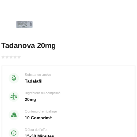
Tadanova 20mg
Bewertet
mit
von 5
0
Substance active
Tadalafil
Ingrédient du comprimé
20mg
Contenu d´emballage
10 Comprimé
Début de l'effet
15-30 Minutes