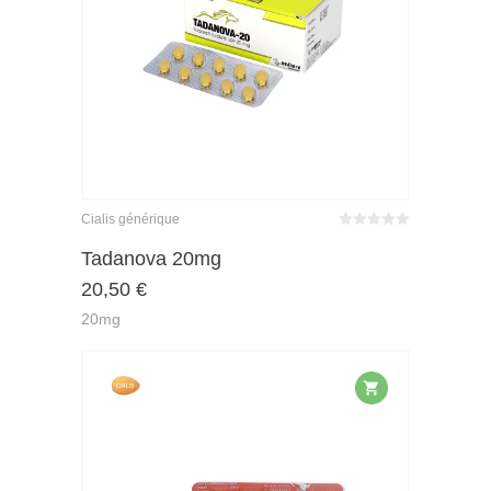
Cialis générique
Bewertet
mit
von 5
Tadanova 20mg
0
20,50
€
20mg