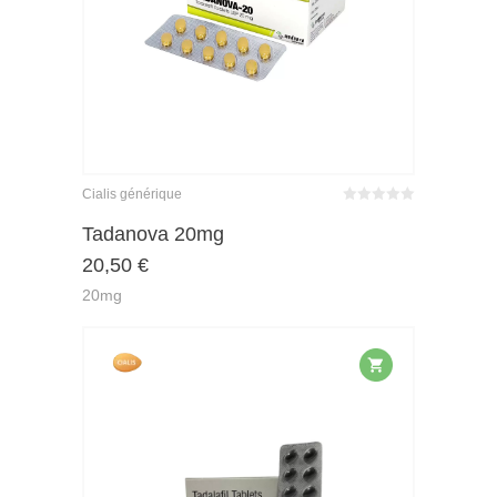
Cialis générique
Bewertet
mit
von 5
Tadanova 20mg
0
20,50
€
20mg