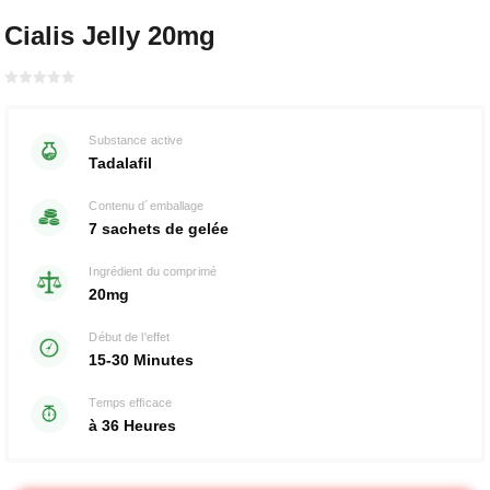
Cialis Jelly 20mg
Bewertet
mit
von 5
0
Substance active
Tadalafil
Contenu d´emballage
7 sachets de gelée
Ingrédient du comprimé
20mg
Début de l'effet
15-30 Minutes
Temps efficace
à 36 Heures