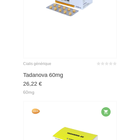
Cialis générique
Bewertet
mit
von 5
Tadanova 60mg
0
26,22
€
60mg