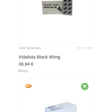
Cialis générique
Bewertet
mit
von 5
Vidalista Black 80mg
0
38,94
€
80mg