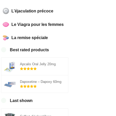
L’éjaculation précoce
Le Viagra pour les femmes
La remise spéciale
Best rated products
Apcalis Oral Jelly 20mg
Note
sur 5
5.00
Dapoxetine – Dapoxy 60mg
Note
sur 5
5.00
Last shown