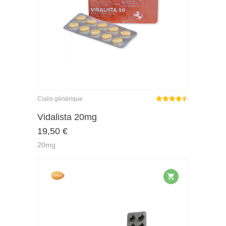
Cialis générique
Note
sur
Vidalista 20mg
4.43
19,50
€
5
20mg