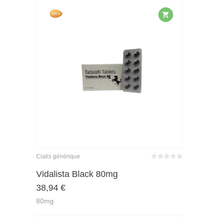
Cialis générique
Bewertet
mit
von 5
Vidalista Black 80mg
0
38,94
€
80mg