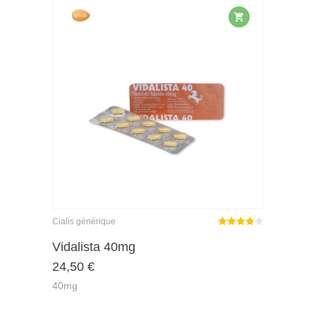
Cialis générique
Note
Vidalista 40mg
3.86
24,50
€
sur 5
40mg