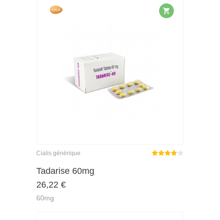
Cialis générique
Note
Tadarise 60mg
4.00
26,22
€
sur 5
60mg