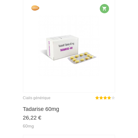
Cialis générique
Note
Tadarise 60mg
4.00
26,22
€
sur 5
60mg