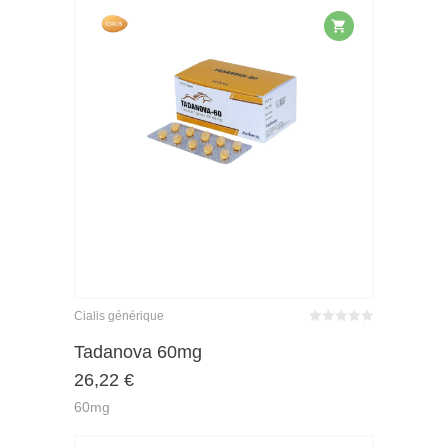
Cialis générique
Bewertet
mit
von 5
Tadanova 60mg
0
26,22
€
60mg