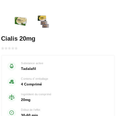
Cialis 20mg
Bewertet
mit
von 5
0
Substance active
Tadalafil
Contenu d´emballage
4 Comprimé
Ingrédient du comprimé
20mg
Début de l'effet
30-60 min.