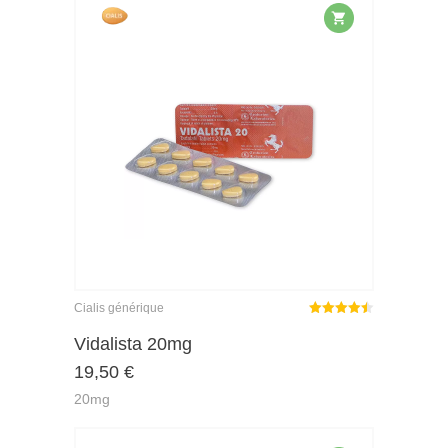
Cialis générique
Note
sur
Vidalista 20mg
4.43
19,50
€
5
20mg