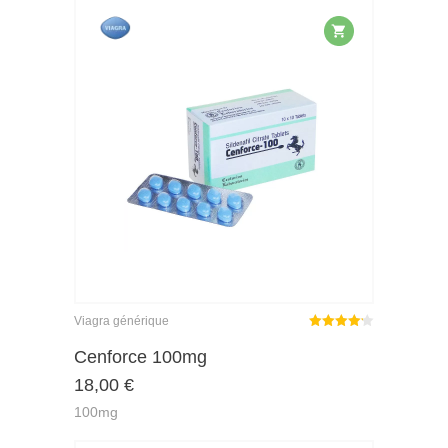
Viagra générique
Note
4.18
sur 5
Cenforce 100mg
18,00
€
100mg