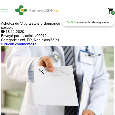
0
100,00
€
avant la livraison gratuite
Achetez du Viagra sans ordonnance – large choix de stimulants
sexuels
18.11.2020
Envoyé par :
vladislav00012
Catégorie :
exf, FR, Non classifié(e)
Aucun commentaire