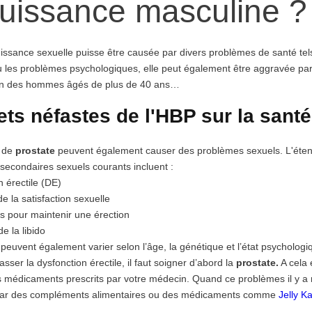
puissance masculine ?
issance sexuelle puisse être causée par divers problèmes de santé tels
u les problèmes psychologiques, elle peut également être aggravée pa
ion des hommes âgés de plus de 40 ans…
ets néfastes de l'HBP sur la sant
 de
prostate
peuvent également causer des problèmes sexuels. L'étendu
 secondaires sexuels courants incluent :
n érectile (DE)
de la satisfaction sexuelle
s pour maintenir une érection
de la libido
peuvent également varier selon l’âge, la génétique et l’état psycholog
sser la dysfonction érectile, il faut soigner d’abord la
prostate.
A cela 
s médicaments prescrits par votre médecin. Quand ce problèmes il y a
i par des compléments alimentaires ou des médicaments comme
Jelly 