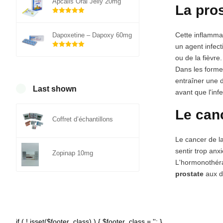
Apcalis Oral Jelly 20mg
La pros
Note
5.00
sur 5
Cette inflamma
Dapoxetine – Dapoxy 60mg
un agent infect
Note
5.00
ou de la fièvre
sur 5
Dans les formes
entraîner une d
Last shown
avant que l'inf
Le canc
Coffret d’échantillons
Le cancer de l
sentir trop anx
Zopinap 10mg
L'hormonothérap
prostate
aux d
if ( ! isset($footer_class) ) { $footer_class = ''; }