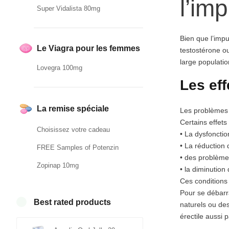
l’im
Super Vidalista 80mg
Bien que l’impu
Le Viagra pour les femmes
testostérone o
large populat
Lovegra 100mg
Les eff
La remise spéciale
Les problèmes
Certains effets
Choisissez votre cadeau
• La dysfonctio
• La réduction 
FREE Samples of Potenzin
• des problème
Zopinap 10mg
• la diminution 
Ces conditions 
Pour se débarra
Best rated products
naturels ou de
érectile auss