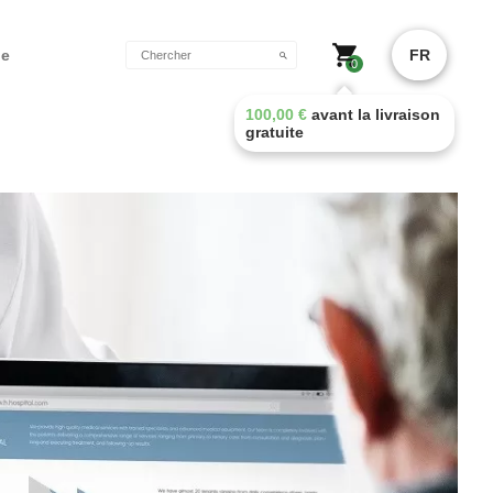
de
FR
0
100,00
€
avant la livraison
gratuite