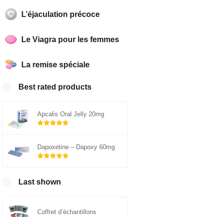
L’éjaculation précoce
Le Viagra pour les femmes
La remise spéciale
Best rated products
Apcalis Oral Jelly 20mg
Note
5.00
sur 5
Dapoxetine – Dapoxy 60mg
Note
5.00
sur 5
Last shown
Coffret d’échantillons