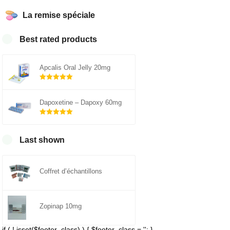
La remise spéciale
Best rated products
Apcalis Oral Jelly 20mg
Note
5.00
sur 5
Dapoxetine – Dapoxy 60mg
Note
5.00
sur 5
Last shown
Coffret d’échantillons
Zopinap 10mg
if ( ! isset($footer_class) ) { $footer_class = ''; }