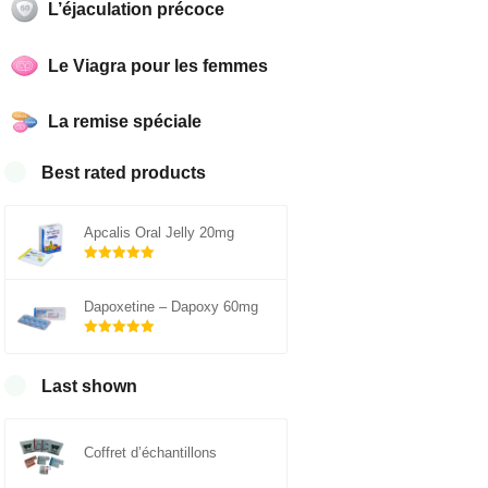
L’éjaculation précoce
Le Viagra pour les femmes
La remise spéciale
Best rated products
Apcalis Oral Jelly 20mg
Note
5.00
sur 5
Dapoxetine – Dapoxy 60mg
Note
5.00
sur 5
Last shown
Coffret d’échantillons