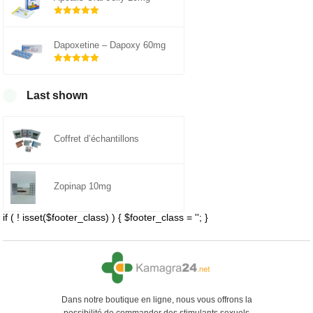
Note
5.00
sur 5
Dapoxetine – Dapoxy 60mg
Note
5.00
sur 5
Last shown
Coffret d’échantillons
Zopinap 10mg
if ( ! isset($footer_class) ) { $footer_class = ''; }
Dans notre boutique en ligne, nous vous offrons la