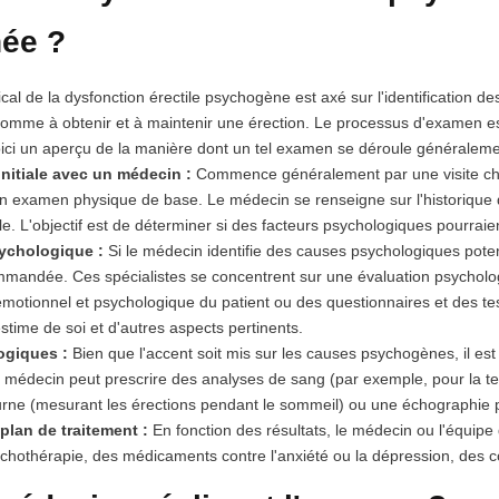
ée ?
l de la dysfonction érectile psychogène est axé sur l'identification de
homme à obtenir et à maintenir une érection. Le processus d'examen es
Voici un aperçu de la manière dont un tel examen se déroule généralem
initiale avec un médecin :
Commence généralement par une visite chez
examen physique de base. Le médecin se renseigne sur l'historique de s
le. L'objectif est de déterminer si des facteurs psychologiques pourraient 
ychologique :
Si le médecin identifie des causes psychologiques poten
mmandée. Ces spécialistes se concentrent sur une évaluation psychologi
 émotionnel et psychologique du patient ou des questionnaires et des t
stime de soi et d'autres aspects pertinents.
ogiques :
Bien que l'accent soit mis sur les causes psychogènes, il es
e médecin peut prescrire des analyses de sang (par exemple, pour la t
rne (mesurant les érections pendant le sommeil) ou une échographie pou
plan de traitement :
En fonction des résultats, le médecin ou l'équipe
chothérapie, des médicaments contre l'anxiété ou la dépression, des co