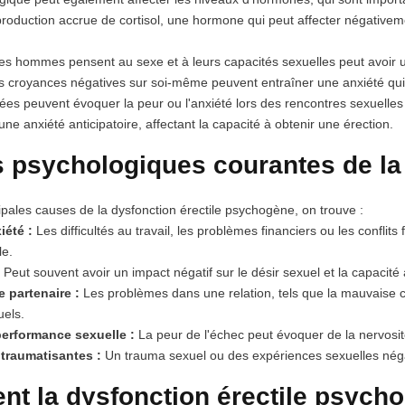
roduction accrue de cortisol, une hormone qui peut affecter négativeme
es hommes pensent au sexe et à leurs capacités sexuelles peut avoir un 
 croyances négatives sur soi-même peuvent entraîner une anxiété qui in
ées peuvent évoquer la peur ou l'anxiété lors des rencontres sexuelle
une anxiété anticipatoire, affectant la capacité à obtenir une érection.
 psychologiques courantes de la 
ipales causes de la dysfonction érectile psychogène, on trouve :
iété :
Les difficultés au travail, les problèmes financiers ou les conflit
le.
:
Peut souvent avoir un impact négatif sur le désir sexuel et la capacité 
 partenaire :
Les problèmes dans une relation, tels que la mauvaise c
els.
performance sexuelle :
La peur de l'échec peut évoquer de la nervosi
 traumatisantes :
Un trauma sexuel ou des expériences sexuelles négat
t la dysfonction érectile psycho