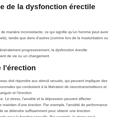
ue de la dysfonction érectile
 de manière inconsistante, ce qui signifie qu'un homme peut avoir
els), tandis que dans d'autres (comme lors de la masturbation ou
néralement progressivement, la dysfonction érectile
ment de vie ou un changement.
 l'érection
veau doit répondre aux stimuli sexuels, qui peuvent impliquer des
euronales qui conduisent à la libération de neurotransmetteurs et
anguin et l'érection.
. Le stress, l'anxiété et la dépression peuvent affecter
et le maintien d'une érection. Par exemple, l'anxiété de performance
 de se détendre suffisamment pour obtenir une érection.
nts pour la fonction sexuelle. Par exemple, le stress peut