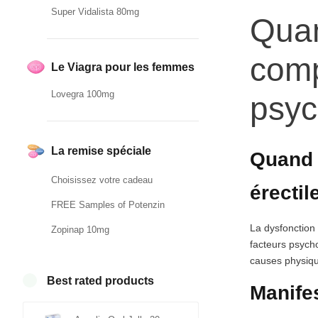
Super Vidalista 80mg
Quan
comp
Le Viagra pour les femmes
Lovegra 100mg
psy
La remise spéciale
Quand 
Choisissez votre cadeau
érecti
FREE Samples of Potenzin
La dysfonction 
Zopinap 10mg
facteurs psycho
causes physiqu
Best rated products
Manifes