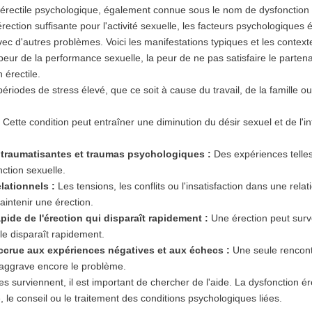
 érectile psychologique, également connue sous le nom de dysfonction é
rection suffisante pour l'activité sexuelle, les facteurs psychologiques 
c d'autres problèmes. Voici les manifestations typiques et les contexte
eur de la performance sexuelle, la peur de ne pas satisfaire le partenai
 érectile.
ériodes de stress élevé, que ce soit à cause du travail, de la famille o
Cette condition peut entraîner une diminution du désir sexuel et de l'int
 traumatisantes et traumas psychologiques :
Des expériences telles
nction sexuelle.
lationnels :
Les tensions, les conflits ou l'insatisfaction dans une rel
aintenir une érection.
apide de l'érection qui disparaît rapidement :
Une érection peut surve
le disparaît rapidement.
 accrue aux expériences négatives et aux échecs :
Une seule rencontr
i aggrave encore le problème.
s surviennent, il est important de chercher de l'aide. La dysfonction ére
 le conseil ou le traitement des conditions psychologiques liées.