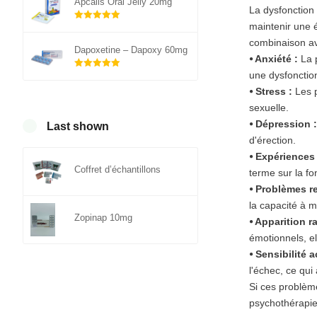
Apcalis Oral Jelly 20mg
La dysfonction
maintenir une é
Note
5.00
sur 5
combinaison ave
Dapoxetine – Dapoxy 60mg
⦁ Anxiété :
La p
une dysfonction
Note
5.00
sur 5
⦁ Stress :
Les p
sexuelle.
⦁ Dépression :
Last shown
d'érection.
⦁ Expériences
Coffret d’échantillons
terme sur la fo
⦁ Problèmes re
la capacité à m
Zopinap 10mg
⦁ Apparition r
émotionnels, el
⦁ Sensibilité
l'échec, ce qu
Si ces problème
psychothérapie,