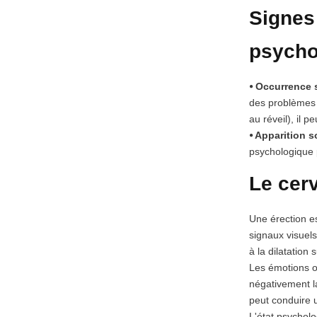
Signes 
psycho
⦁ Occurrence s
des problèmes 
au réveil), il 
⦁ Apparition s
psychologique 
Le cerv
Une érection e
signaux visuels
à la dilatation
Les émotions on
négativement la
peut conduire u
L'état psycholo