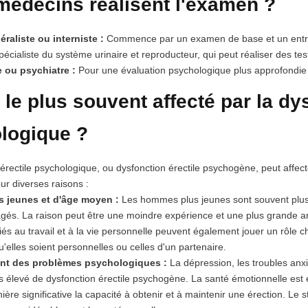
médecins réalisent l'examen ?
raliste ou interniste :
Commence par un examen de base et un entret
pécialiste du système urinaire et reproducteur, qui peut réaliser des te
 ou psychiatre :
Pour une évaluation psychologique plus approfondie 
 le plus souvent affecté par la dy
logique ?
 érectile psychologique, ou dysfonction érectile psychogène, peut affe
ur diverses raisons :
 jeunes et d'âge moyen :
Les hommes plus jeunes sont souvent plus 
és. La raison peut être une moindre expérience et une plus grande anx
és au travail et à la vie personnelle peuvent également jouer un rôle 
u'elles soient personnelles ou celles d'un partenaire.
nt des problèmes psychologiques :
La dépression, les troubles anx
s élevé de dysfonction érectile psychogène. La santé émotionnelle est e
ière significative la capacité à obtenir et à maintenir une érection. Le