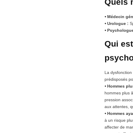
Quels 
⦁ Médecin géné
⦁ Urologue :
S
⦁ Psychologue
Qui est
psycho
La dysfonction
prédisposés po
⦁ Hommes plus
hommes plus âg
pression associ
aux attentes, q
⦁ Hommes aya
à un risque plu
affecter de man