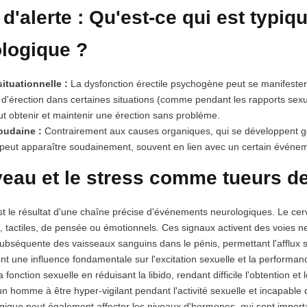
d'alerte : Qu'est-ce qui est typiq
logique ?
ituationnelle :
La dysfonction érectile psychogène peut se manifester
d'érection dans certaines situations (comme pendant les rapports sexu
peut obtenir et maintenir une érection sans problème.
oudaine :
Contrairement aux causes organiques, qui se développent gé
peut apparaître soudainement, souvent en lien avec un certain événe
eau et le stress comme tueurs de
st le résultat d'une chaîne précise d'événements neurologiques. Le cer
, tactiles, de pensée ou émotionnels. Ces signaux activent des voies n
 subséquente des vaisseaux sanguins dans le pénis, permettant l'afflux s
t une influence fondamentale sur l'excitation sexuelle et la performance
 fonction sexuelle en réduisant la libido, rendant difficile l'obtention 
n homme à être hyper-vigilant pendant l'activité sexuelle et incapable
gique peut également affecter les niveaux d'hormones, qui sont importa