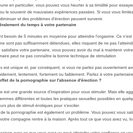
jeune en particulier, vous pouvez vous heurter à sa timidité pour essaye
 ou le souvenir de mauvaises expériences passées. Si vous vous limitez
 diminuer et des problèmes d'érection peuvent survenir.
néralement du temps à votre partenaire
 besoin de 5 minutes en moyenne pour atteindre l'orgasme. Ce n’est 
 ne sont pas suffisamment détendues, elles risquent de ne pas l’atteindr
satisfaire votre partenaire, vous pouvez avoir du mal à maintenir votre
naire peut ne pas connaître la bonne technique de stimulation
 est unique et, par conséquent, si vous ne parlez pas ouvertement avec
pidement, lentement, fortement ou faiblement. Parlez à votre partenair
'effet de la pornographie sur l'absence d'érection ?
e est une grande source d'inspiration pour vous stimuler. Mais elle a
femmes différentes et toutes les pratiques sexuelles possibles en quel
urs plus de stimuli érotiques pour s'exciter.
té de la pornographie est également un problème. Vous pouvez vous sat
votre compagne rentre à la maison. Après tout ce que vous avez vu, lors
araison avec ce que vous avez vu peut atteindre votre confiance en vou