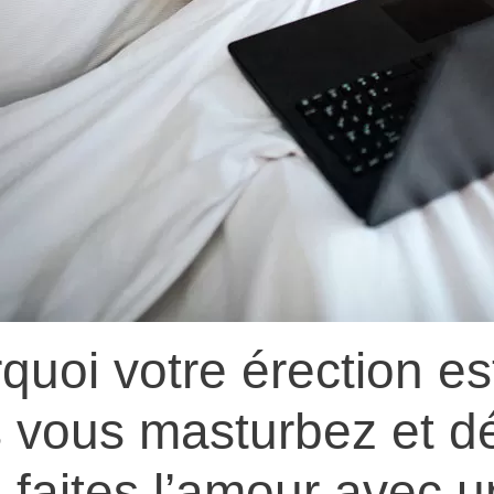
quoi votre érection es
 vous masturbez et dé
 faites l’amour avec un