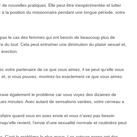
r de nouvelles pratiques. Elle peut être inexpérimentée et lutter
 à la position du missionnaire pendant une longue période, votre
pas le cas des femmes qui ont besoin de beaucoup plus de
e du tout. Cela peut entraîner une diminution du plaisir sexuel et,
 érection.
 votre partenaire de ce que vous aimez, il se peut qu’elle vous
e et, si vous pouvez, montrez-lui exactement ce que vous aimez.
ggrave également le problème car vous voyez des dizaines de
ques minutes. Avec autant de sensations variées, votre cerveau a
isfaire quand vous en avez envie et vous n'avez pas besoin
qu’elle revient, l’envie d'une sexualité normale et routinière peut
s. C’est le problème le plus grave. Les acteurs porno ont des