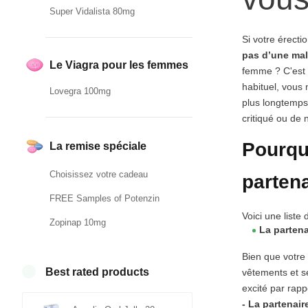
Super Vidalista 80mg
Si votre érecti
pas d’une mal
Le Viagra pour les femmes
femme ? C'est 
habituel, vous
Lovegra 100mg
plus longtemps 
critiqué ou de 
Pourquo
La remise spéciale
Choisissez votre cadeau
partena
FREE Samples of Potenzin
Voici une list
Zopinap 10mg
La partena
Bien que votre 
Best rated products
vêtements et se
excité par rapp
- La partenair