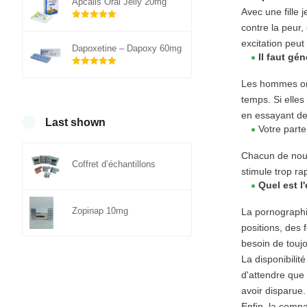
Apcalis Oral Jelly 20mg
Avec une fille 
contre la peur,
Note
5.00
sur 5
excitation peut
Dapoxetine – Dapoxy 60mg
Il faut gé
Note
5.00
sur 5
Les hommes ont
temps. Si elles
en essayant de 
Last shown
Votre parte
Chacun de nous
Coffret d’échantillons
stimule trop ra
Quel est l
Zopinap 10mg
La pornographi
positions, des 
besoin de toujo
La disponibili
d'attendre que 
avoir disparue.
Enfin, la comp