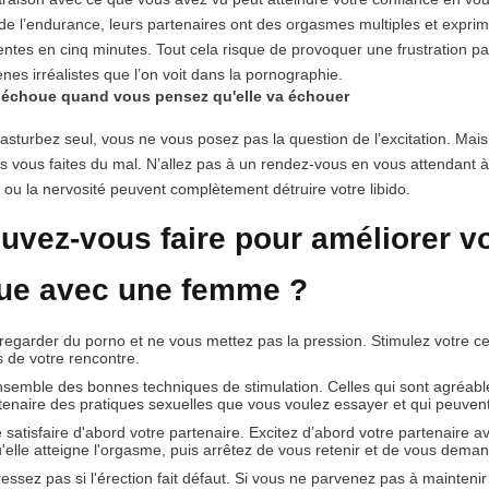
 de l’endurance, leurs partenaires ont des orgasmes multiples et exprim
rentes en cinq minutes. Tout cela risque de provoquer une frustration 
ènes irréalistes que l’on voit dans la pornographie.
n échoue quand vous pensez qu'elle va échouer
sturbez seul, vous ne vous posez pas la question de l’excitation. Mais
s vous faites du mal. N’allez pas à un rendez-vous en vous attendant à 
ou la nervosité peuvent complètement détruire votre libido.
vez-vous faire pour améliorer vot
ue avec une femme ?
 regarder du porno et ne vous mettez pas la pression. Stimulez votre c
s de votre rencontre.
nsemble des bonnes techniques de stimulation. Celles qui sont agréable
tenaire des pratiques sexuelles que vous voulez essayer et qui peuvent 
satisfaire d'abord votre partenaire. Excitez d’abord votre partenaire 
'elle atteigne l'orgasme, puis arrêtez de vous retenir et de vous dem
essez pas si l'érection fait défaut. Si vous ne parvenez pas à maintenir 