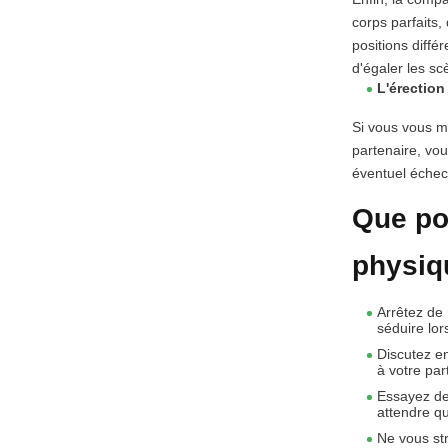
corps parfaits,
positions diffé
d'égaler les sc
L'érectio
Si vous vous ma
partenaire, vou
éventuel échec 
Que pou
physiq
Arrêtez de
séduire lor
Discutez e
à votre par
Essayez de 
attendre qu
Ne vous str