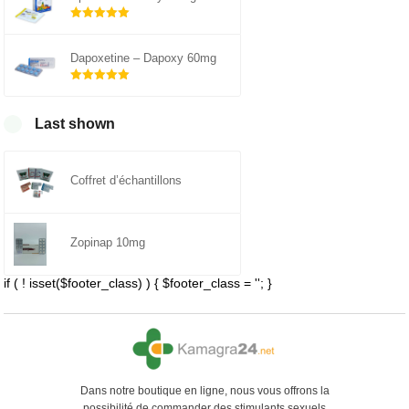
Note
5.00
sur 5
Dapoxetine – Dapoxy 60mg
Note
5.00
sur 5
Last shown
Coffret d’échantillons
Zopinap 10mg
if ( ! isset($footer_class) ) { $footer_class = ''; }
Dans notre boutique en ligne, nous vous offrons la
possibilité de commander des stimulants sexuels