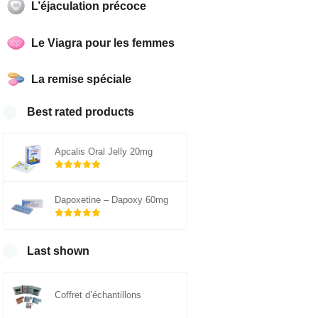
L’éjaculation précoce
Le Viagra pour les femmes
La remise spéciale
Best rated products
Apcalis Oral Jelly 20mg
Note
5.00
sur 5
Dapoxetine – Dapoxy 60mg
Note
5.00
sur 5
Last shown
Coffret d’échantillons