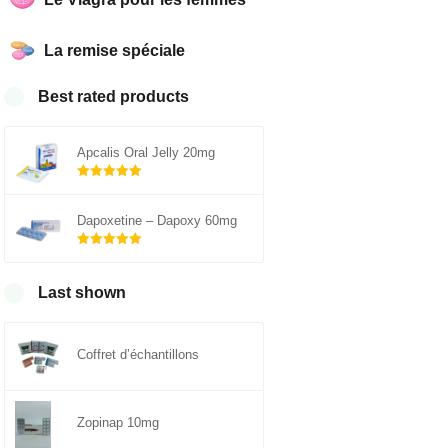
La remise spéciale
Best rated products
Apcalis Oral Jelly 20mg
Note
5.00
sur 5
Dapoxetine – Dapoxy 60mg
Note
5.00
sur 5
Last shown
Coffret d’échantillons
Zopinap 10mg