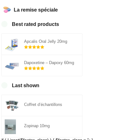
La remise spéciale
Best rated products
Apcalis Oral Jelly 20mg
Note
5.00
sur 5
Dapoxetine – Dapoxy 60mg
Note
5.00
sur 5
Last shown
Coffret d’échantillons
Zopinap 10mg
if ( ! isset($footer_class) ) { $footer_class = ''; }