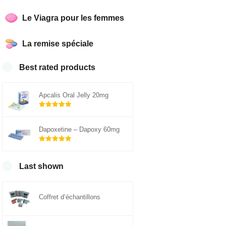
Le Viagra pour les femmes
La remise spéciale
Best rated products
Apcalis Oral Jelly 20mg
Note
5.00
sur 5
Dapoxetine – Dapoxy 60mg
Note
5.00
sur 5
Last shown
Coffret d’échantillons