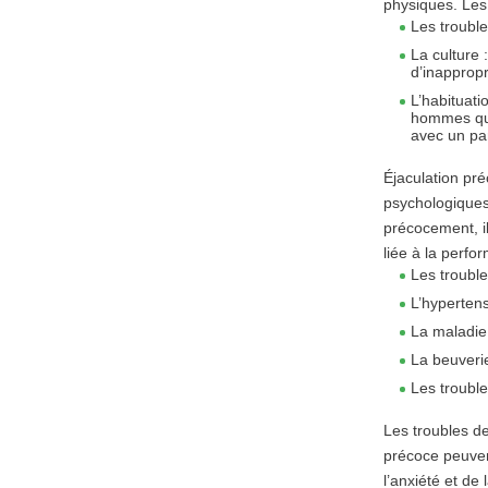
physiques. Les
Les troubl
La culture
:
d’inapprop
L’habituati
hommes qui 
avec un pa
Éjaculation pr
psychologiques
précocement, il
liée à la perfo
Les trouble
L’hyperten
La maladie
La beuveri
Les troubl
Les troubles d
précoce peuven
l’anxiété et de