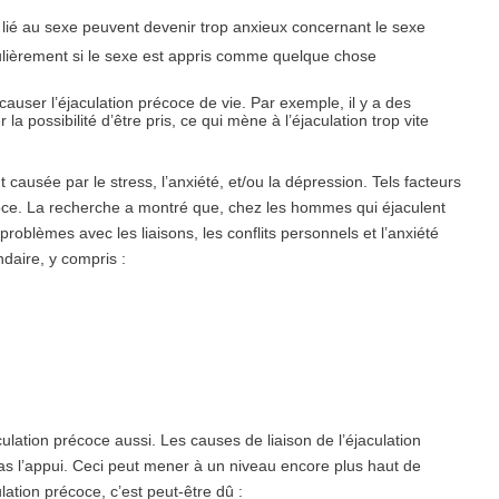
lié au sexe peuvent devenir trop anxieux concernant le sexe
ticulièrement si le sexe est appris comme quelque chose
user l’éjaculation précoce de vie. Par exemple, il y a des
a possibilité d’être pris, ce qui mène à l’éjaculation trop vite
 causée par le stress, l’anxiété, et/ou la dépression.
Tels facteurs
écoce. La recherche a montré que, chez les hommes qui éjaculent
roblèmes avec les liaisons, les conflits personnels et l’anxiété
ndaire
, y compris :
lation précoce aussi. Les causes de liaison de l’éjaculation
pas l’appui. Ceci peut mener à un niveau encore plus haut de
lation précoce, c’est peut-être dû :