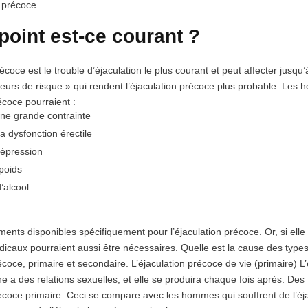
n précoce
point est-ce courant ?
récoce est le trouble d’éjaculation le plus courant et
peut affecter jusq
teurs de risque » qui
rendent l’éjaculation précoce plus probable.
Les ho
récoce pourraient :
une grande contrainte
la dysfonction érectile
dépression
poids
d’alcool
tements disponibles spécifiquement pour l’éjaculation précoce. Or, si ell
icaux pourraient aussi être nécessaires. Quelle est la cause des types d
récoce, primaire et secondaire. L’éjaculation précoce de vie (primaire) L
e a des relations sexuelles, et elle se produira chaque fois après. De
récoce primaire. Ceci se compare avec les hommes qui souffrent de l’éj