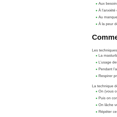
Aux besoins
À l’anxiété
Au manque
À la peur d
Commen
Les techniques 
La masturb
L’usage d
Pendant l’a
Respirer p
La technique 
On (vous ou
Puis on co
On lâche v
Répéter ce 