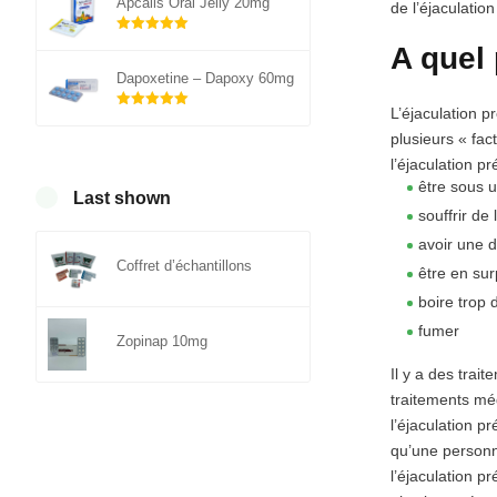
Apcalis Oral Jelly 20mg
de l’éjaculatio
Note
5.00
A quel 
sur 5
Dapoxetine – Dapoxy 60mg
L’éjaculation p
Note
5.00
sur 5
plusieurs « fac
l’éjaculation p
être sous 
Last shown
souffrir de 
avoir une 
Coffret d’échantillons
être en sur
boire trop 
fumer
Zopinap 10mg
Il y a des trai
traitements méd
l’éjaculation p
qu’une personn
l’éjaculation p