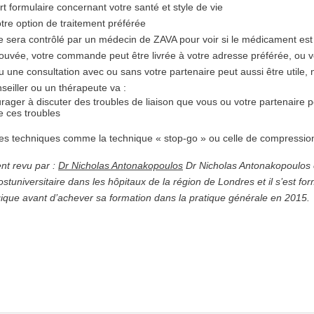
t formulaire concernant votre santé et style de vie
e option de traitement préférée
re sera contrôlé par un médecin de ZAVA pour voir si le médicament es
rouvée, votre commande peut être livrée à votre adresse préférée, ou v
 une consultation avec ou sans votre partenaire peut aussi être utile,
seiller ou un thérapeute va :
ager à discuter des troubles de liaison que vous ou votre partenaire po
e ces troubles
es techniques comme la technique « stop-go » ou celle de compressio
nt revu par :
Dr Nicholas Antonakopoulos
Dr Nicholas Antonakopoulos es
ostuniversitaire dans les hôpitaux de la région de Londres et il s’est f
ique avant d’achever sa formation dans la pratique générale en 2015.