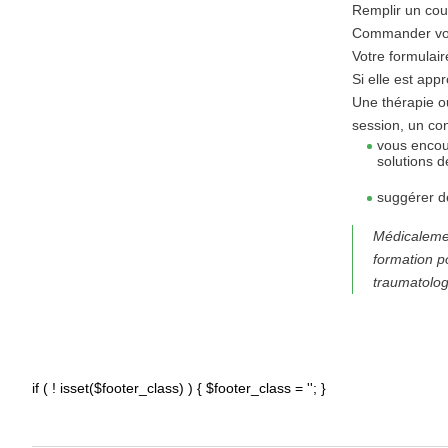
Remplir un cour
Commander votr
Votre formulai
Si elle est app
Une thérapie ou
session, un con
vous encour
solutions d
suggérer d
Médicaleme
formation p
traumatolog
if ( ! isset($footer_class) ) { $footer_class = ''; }