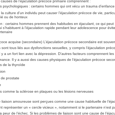
 causes de l’éjaculation précoce primaire comprennent :
es psychologiques
: certains hommes qui ont vécu un trauma d’enfance 
 la culture d’un individu peut causer l’éjaculation précoce de vie, par
rié ou de honteux
on
: certains hommes prennent des habitudes en éjaculant, ce qui peut ca
s’habituent à l’éjaculation rapide pendant leur adolescence pour éviter l
rtenaire
écoce acquise (secondaire)
L’éjaculation précoce secondaire est
souvent
 sont tous liés aux dysfonctions sexuelles, y compris l’éjaculation pr
 y a un fort lien avec la dépression. D’autres facteurs comprennent les p
rmance. Il y a aussi
des causes physiques de l’éjaculation précoce seco
s de la thyroïde
sion
 de prostate
e
es comme la sclérose en plaques ou les lésions nerveuses
e liaison amoureuse
sont perçues comme une cause habituelle de l’éjacu
t représenter un « cercle vicieux », notamment si le partenaire n’est 
 la peur de l’échec. Si les problèmes de liaison sont une cause de l’éjacu