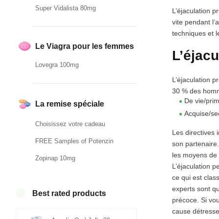
Super Vidalista 80mg
L’éjaculation p
vite pendant l’
techniques et 
Le Viagra pour les femmes
L’éjacu
Lovegra 100mg
L’éjaculation p
30 % des hom
De vie/prim
La remise spéciale
Acquise/sec
Choisissez votre cadeau
Les directives
FREE Samples of Potenzin
son partenaire
les moyens de 
Zopinap 10mg
L’éjaculation p
ce qui est clas
experts sont qu
Best rated products
précoce. Si vou
cause détresse