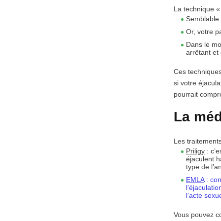
La technique «
Semblable 
Or, votre 
Dans le mom
arrêtant e
Ces techniques 
si votre éjacul
pourrait compr
La médi
Les traitement
Priligy
: c’e
éjaculent h
type de l’a
EMLA
: con
l’éjaculati
l’acte sexu
Vous pouvez com