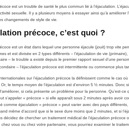
récoce est un trouble de santé le plus commun lié à l’éjaculation. L’éjac
activité sexuelle. Il y a plusieurs moyens à essayer ainsi qu’à améliorer
les changements de style de vie.
lation précoce, c’est quoi ?
récoce est un état dans lequel une personne éjacule (jouit) trop vite pen
mes
et est divisée en 2 types différents – l’éjaculation de vie (primaire)
aire – le trouble a existé depuis le premier rapport sexuel d’une perso
ondaire – l’éjaculation précoce est intermittente ou commence plus tar
 internationales sur l’éjaculation précoce la définissent comme le cas
. Or,
le temps moyen de l’éjaculation est d’environ 5
½ minutes.
Donc si
l‘améliorer, si cela présente un problème pour la personne. Qu’est-ce 
eut s’appeler « précoce » si elle apparaît
sous 2 minutes
après avoir com
sé comme éjaculation « précoce » peut varier avec des pays différents, 
and même d’accord que si le sexe dure moins que 2 minutes, et si l’éja
s décidez de chercher un traitement médical de l’éjaculation précoce ou
 chez vous ou chez votre partenaire, vous pourriez examiner le traitem