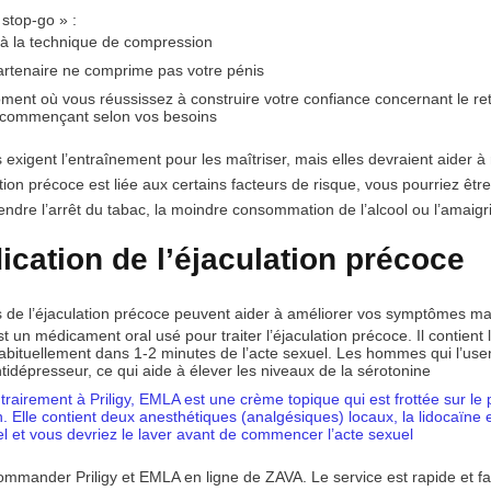
 stop-go »
:
à la technique de compression
partenaire ne comprime pas votre pénis
ent où vous réussissez à construire votre confiance concernant le ret
t commençant selon vos besoins
exigent l’entraînement pour les maîtriser, mais elles devraient aider à 
ation précoce est liée aux certains facteurs de risque, vous pourriez ê
endre l’arrêt du tabac, la moindre consommation de l’alcool ou l’amaig
cation de l’éjaculation précoce
s de l’éjaculation précoce peuvent aider à améliorer vos symptômes mai
st un médicament oral usé pour traiter l’éjaculation précoce. Il contient 
abituellement dans 1-2 minutes de l’acte sexuel. Les hommes qui l’usent 
ntidépresseur, ce qui aide à élever les niveaux de la sérotonine
trairement à Priligy, EMLA est une crème topique qui est frottée sur le 
on. Elle contient deux anesthétiques (analgésiques) locaux, la lidocaïne
el et vous devriez le laver avant de commencer l’acte sexuel
mander Priligy et EMLA en ligne de ZAVA. Le service est rapide et facile 