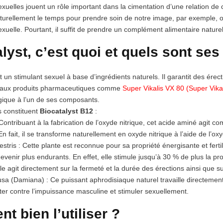
exuelles jouent un rôle important dans la cimentation d’une relation de
aturellement le temps pour prendre soin de notre image, par exemple
xuelle. Pourtant, il suffit de prendre un complément alimentaire natu
lyst, c’est quoi et quels sont s
 un stimulant sexuel à base d’ingrédients naturels. Il garantit des érect
 aux produits pharmaceutiques comme
Super Vikalis VX 80 (Super Vik
rgique à l’un de ses composants.
s constituent
Biocatalyst B12
:
 Contribuant à la fabrication de l’oxyde nitrique, cet acide aminé agit
En fait, il se transforme naturellement en oxyde nitrique à l’aide de l’ox
restris : Cette plante est reconnue pour sa propriété énergisante et fert
evenir plus endurants. En effet, elle stimule jusqu’à 30 % de plus la pr
lle agit directement sur la fermeté et la durée des érections ainsi que
usa (Damiana) : Ce puissant aphrodisiaque naturel travaille directement 
tter contre l’impuissance masculine et stimuler sexuellement.
 bien l’utiliser ?