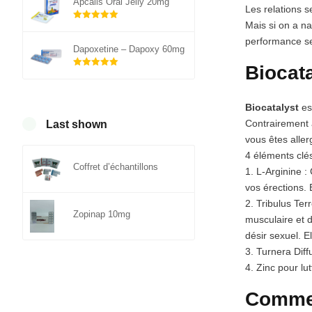
Apcalis Oral Jelly 20mg
Les relations s
Mais si on a n
Note
5.00
sur 5
performance se
Dapoxetine – Dapoxy 60mg
Biocata
Note
5.00
sur 5
Biocatalyst
est
Contrairement
Last shown
vous êtes alle
4 éléments clé
Coffret d’échantillons
1. L-Arginine :
vos érections. 
2. Tribulus Ter
Zopinap 10mg
musculaire et d
désir sexuel. E
3. Turnera Diff
4. Zinc pour lu
Comment