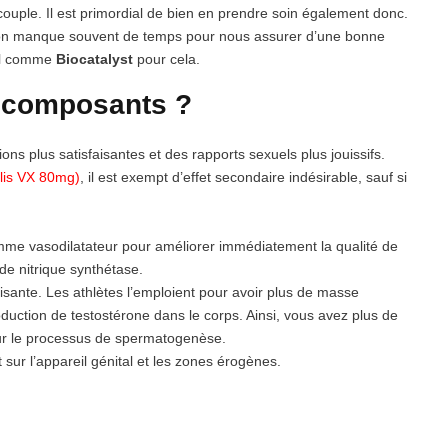
 couple. Il est primordial de bien en prendre soin également donc.
, on manque souvent de temps pour nous assurer d’une bonne
rel comme
Biocatalyst
pour cela.
es composants ?
ions plus satisfaisantes et des rapports sexuels plus jouissifs.
alis VX 80mg)
, il est exempt d’effet secondaire indésirable, sauf si
 comme vasodilatateur pour améliorer immédiatement la qualité de
yde nitrique synthétase.
ilisante. Les athlètes l’emploient pour avoir plus de masse
oduction de testostérone dans le corps. Ainsi, vous avez plus de
 sur le processus de spermatogenèse.
sur l’appareil génital et les zones érogènes.