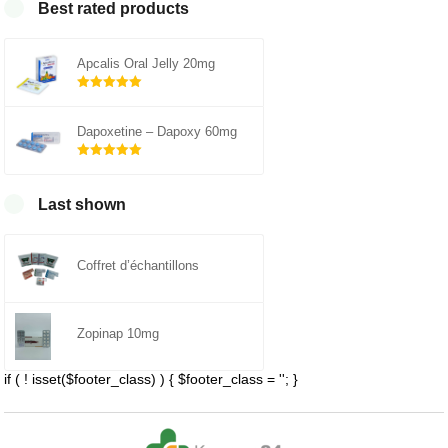
Best rated products
Apcalis Oral Jelly 20mg
Note
5.00
sur 5
Dapoxetine – Dapoxy 60mg
Note
5.00
sur 5
Last shown
Coffret d’échantillons
Zopinap 10mg
if ( ! isset($footer_class) ) { $footer_class = ''; }